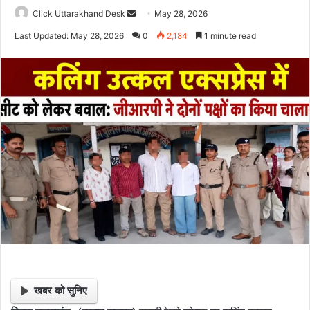
Click Uttarakhand Desk
S
May 28, 2026
e
Last Updated: May 28, 2026
0
2,184
1 minute read
n
d
a
n
e
m
a
i
l
खबर को सुनिए