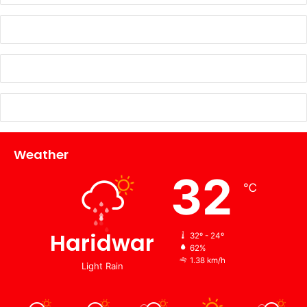
Weather
32
℃
Haridwar
32º - 24º
62%
1.38 km/h
Light Rain