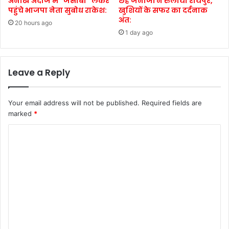
अनोखे अंदाज में “जेसीबी” लेकर
छह जनाजों ने रुलाया रायपुर,
पहुंचे भाजपा नेता सुबोध राकेश:
खुशियों के सफर का दर्दनाक
अंत:
20 hours ago
1 day ago
Leave a Reply
Your email address will not be published.
Required fields are
marked
*
C
o
m
m
e
n
t