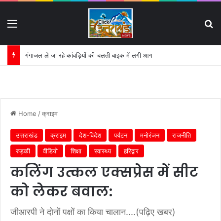
Menu
S
गंगाजल ले जा रहे कांवड़ियों की चलती बाइक में लगी आग
Home
/
क्राइम
उत्तराखंड
क्राइम
देश-विदेश
पर्यटन
मनोरंजन
राजनीति
रुड़की
वीडियो
शिक्षा
स्वास्थ्य
हरिद्वार
कलिंग उत्कल एक्सप्रेस में सीट
को लेकर बवाल:
जीआरपी ने दोनों पक्षों का किया चालान....(पढ़िए खबर)