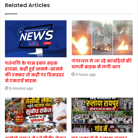
Related Articles
गंगाजल ले जा रहे कांवड़ियों की
पतंजलि के पास डबल सड़क
चलती बाइक में लगी आग
हादसा, कही हुई आमने-सामने
की टक्कर तो कही पर डिवाइडर
4 hours ago
से टकराई बाइक:
9 minutes ago