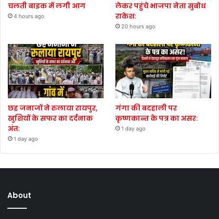
चलती बाइक में लगी आग
लेकर पहुंचे भाजपा नेता सुबोध
राकेश:
4 hours ago
20 hours ago
छह जनाजों ने रुलाया रायपुर,
गंगा की बदहाली पर
खुशियों के सफर का दर्दनाक
कृष्णकान्त के पत्र का असर:
अंत:
1 day ago
1 day ago
About