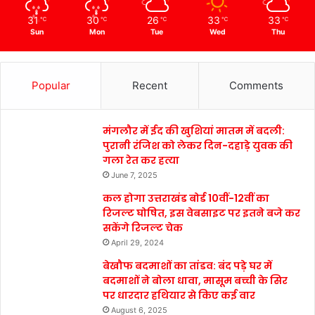
31
30
26
33
33
℃
℃
℃
℃
℃
Sun
Mon
Tue
Wed
Thu
Popular
Recent
Comments
मंगलौर में ईद की खुशियां मातम में बदली:
पुरानी रंजिश को लेकर दिन-दहाड़े युवक की
गला रेत कर हत्या
June 7, 2025
कल होगा उत्तराखंड बोर्ड 10वीं-12वीं का
रिजल्ट घोषित, इस वेबसाइट पर इतने बजे कर
सकेंगे रिजल्ट चेक
April 29, 2024
बेखौफ बदमाशों का तांडव: बंद पड़े घर में
बदमाशों ने बोला धावा, मासूम बच्ची के सिर
पर धारदार हथियार से किए कई वार
August 6, 2025