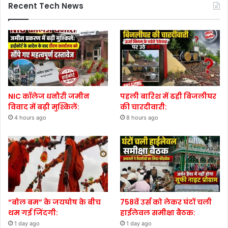
Recent Tech News
NIC कॉलेज धनौरी जमीन
पहली बारिश में ढही बिजलीघर
विवाद में बढ़ी मुश्किलें:
की चारदीवारी:
4 hours ago
8 hours ago
“बोल बम” के जयघोष के बीच
758वें उर्स को लेकर घंटों चली
थम गई जिंदगी:
हाईलेवल समीक्षा बैठक:
1 day ago
1 day ago