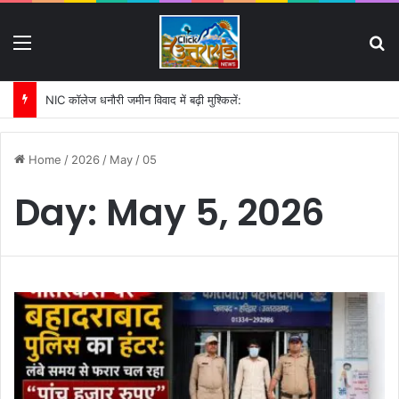
Menu
S
पहली बारिश में ढही बिजलीघर की चारदीवारी:
Home
/
2026
/
May
/
05
Day:
May 5, 2026