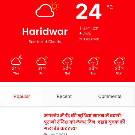
24
℃
Haridwar
24º - 23º
94%
1.63 km/h
Scattered Clouds
24
31
32
33
30
℃
℃
℃
℃
℃
Thu
Fri
Sat
Sun
Mon
Popular
Recent
Comments
मंगलौर में ईद की खुशियां मातम में बदली:
पुरानी रंजिश को लेकर दिन-दहाड़े युवक की
गला रेत कर हत्या
June 7, 2025