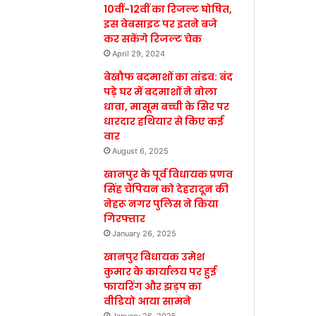
10वीं-12वीं का रिजल्ट घोषित,
इस वेबसाइट पर इतने बजे
कर सकेंगे रिजल्ट चेक
April 29, 2024
बेखौफ बदमाशों का तांडव: बंद
पड़े घर में बदमाशों ने बोला
धावा, मासूम बच्ची के सिर पर
धारदार हथियार से किए कई
वार
August 6, 2025
खानपुर के पूर्व विधायक प्रणव
सिंह चैंपियन को देहरादून की
नेहरू नगर पुलिस ने किया
गिरफ्तार
January 26, 2025
खानपुर विधायक उमेश
कुमार के कार्यालय पर हुई
फायरिंग और झड़प का
वीडियो आया सामने