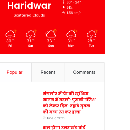
Haridwar
30º - 24º
91%
1.56 km/h
Scattered Clouds
30
31
33
31
28
℃
℃
℃
℃
℃
Fri
Sat
Sun
Mon
Tue
Popular
Recent
Comments
मंगलौर में ईद की खुशियां
मातम में बदली: पुरानी रंजिश
को लेकर दिन-दहाड़े युवक
की गला रेत कर हत्या
June 7, 2025
कल होगा उत्तराखंड बोर्ड