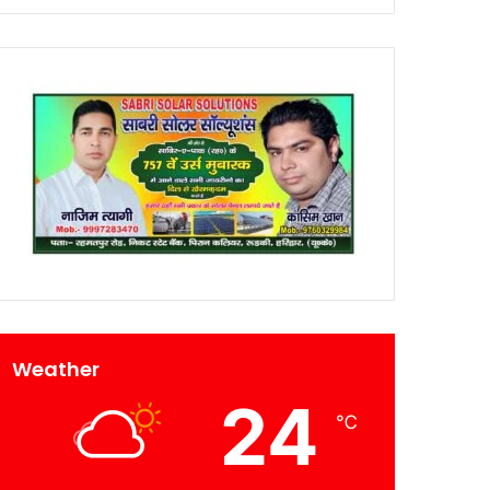
Weather
24
℃