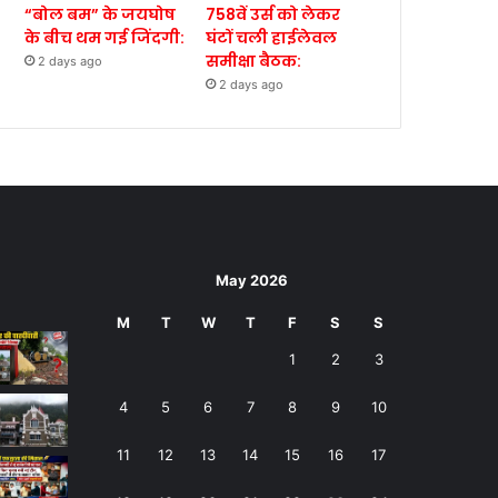
“बोल बम” के जयघोष
758वें उर्स को लेकर
के बीच थम गई जिंदगी:
घंटों चली हाईलेवल
समीक्षा बैठक:
2 days ago
2 days ago
May 2026
M
T
W
T
F
S
S
1
2
3
4
5
6
7
8
9
10
11
12
13
14
15
16
17