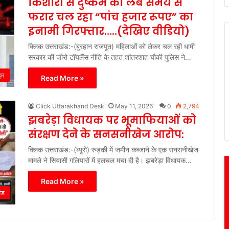
किशोरी से दुष्कर्म का लंबे समय से
फरार चल रहा “पांच हजार रूपए” का
इनामी गिरफ्तार…..(देखिए वीडियो)
क्लिक उत्तराखंड:-(बुरहान राजपूत) महिलाओं को लेकर चल रही धामी
सरकार की जीरो टॉयलैंस नीति के तहत शांतरशाह चौकी पुलिस ने…
इम
Read More »
Click Uttarakhand Desk
May 11, 2026
0
2,794
झबरेड़ा विधायक पर भूमाफियाओं को
संरक्षण देने के सनसनीखेज आरोप:
क्लिक उत्तराखंड:-(ब्यूरो) रुड़की में जमीन कब्जाने के एक सनसनीखेज
मामले ने सियासी गलियारों में हलचल मचा दी है। झबरेड़ा विधायक…
Read More »
ंड