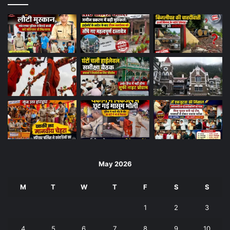
May 2026
M
T
W
T
F
S
S
1
2
3
4
5
6
7
8
9
10