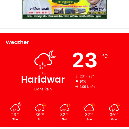
Weather
23
℃
Haridwar
23º - 23º
91%
1.09 km/h
Light Rain
23
30
32
32
30
℃
℃
℃
℃
℃
Thu
Fri
Sat
Sun
Mon