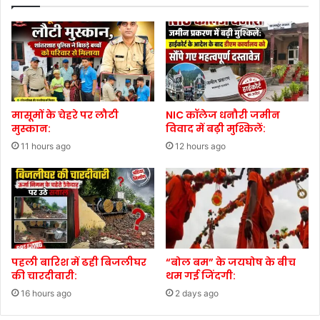
मासूमों के चेहरे पर लौटी
NIC कॉलेज धनौरी जमीन
मुस्कान:
विवाद में बढ़ी मुश्किलें:
11 hours ago
12 hours ago
पहली बारिश में ढही बिजलीघर
“बोल बम” के जयघोष के बीच
की चारदीवारी:
थम गई जिंदगी:
16 hours ago
2 days ago