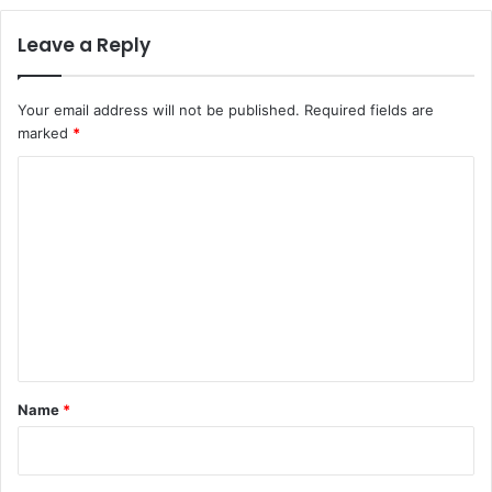
Leave a Reply
Your email address will not be published.
Required fields are
marked
*
C
o
m
m
e
n
t
*
Name
*