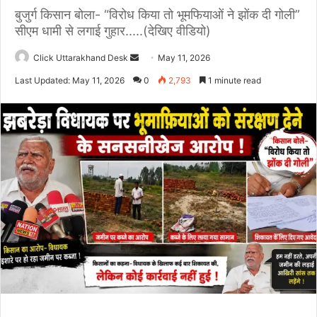
बुजुर्ग किसान बोला- “विरोध किया तो भूमफियाओं ने झोंक दी गोली”
सीएम धामी से लगाई गुहार.....(देखिए वीडियो)
Click Uttarakhand Desk
S
May 11, 2026
e
Last Updated: May 11, 2026
0
2,793
1 minute read
n
d
a
n
e
m
a
i
l