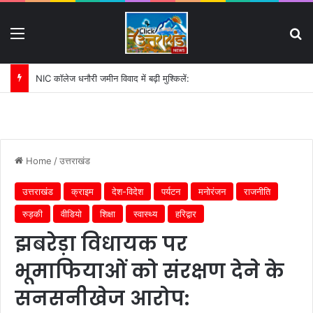
Menu
S
पहली बारिश में ढही बिजलीघर की चारदीवारी:
Home
/
उत्तराखंड
उत्तराखंड
क्राइम
देश-विदेश
पर्यटन
मनोरंजन
राजनीति
रुड़की
वीडियो
शिक्षा
स्वास्थ्य
हरिद्वार
झबरेड़ा विधायक पर
भूमाफियाओं को संरक्षण देने के
सनसनीखेज आरोप: