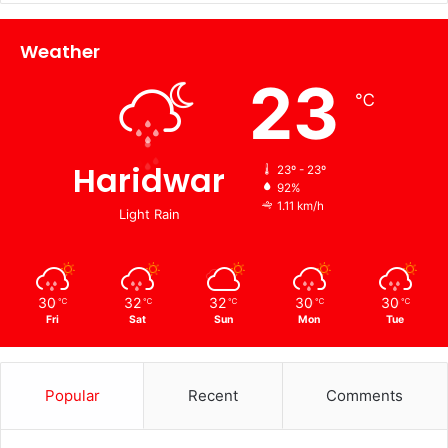
Weather
23
℃
Haridwar
23º - 23º
92%
1.11 km/h
Light Rain
30
32
32
30
30
℃
℃
℃
℃
℃
Fri
Sat
Sun
Mon
Tue
Popular
Recent
Comments