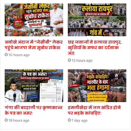
अनोखे अंदाज में “जेसीबी” लेकर
छह जनाजों ने रुलाया रायपुर,
पहुंचे भाजपा नेता सुबोध राकेश:
खुशियों के सफर का दर्दनाक
अंत:
10 hours ago
15 hours ago
गंगा की बदहाली पर कृष्णकान्त
इमलीखेड़ा में जल खंडित होने
के पत्र का असर:
पर भड़के कांवड़िए:
18 hours ago
1 day ago