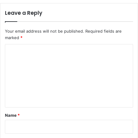
Leave a Reply
Your email address will not be published.
Required fields are
marked
*
C
o
m
m
e
n
t
*
Name
*