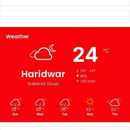
Weather
24
℃
Haridwar
24º - 24º
86%
1.53 km/h
Scattered Clouds
32
30
26
33
33
℃
℃
℃
℃
℃
Sun
Mon
Tue
Wed
Thu