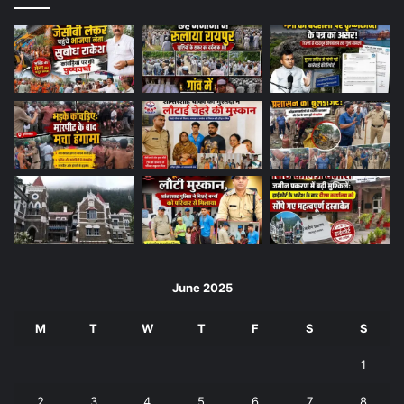
June 2025
M
T
W
T
F
S
S
1
2
3
4
5
6
7
8