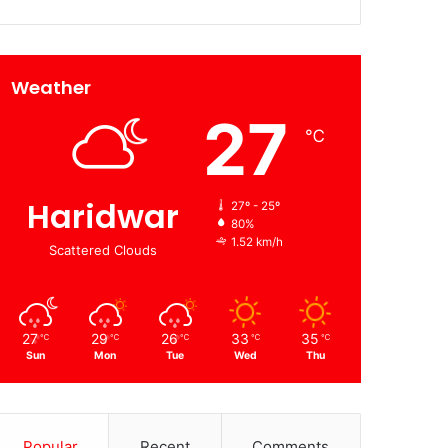
Weather
27
℃
Haridwar
27º - 25º
80%
1.52 km/h
Scattered Clouds
27
29
26
33
35
℃
℃
℃
℃
℃
Sun
Mon
Tue
Wed
Thu
Popular
Recent
Comments