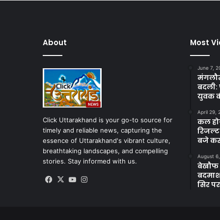
About
Most V
June 7, 2
मंगलौर 
बदली: 
युवक क
April 29,
Click Uttarakhand is your go-to source for
कल होगा
timely and reliable news, capturing the
रिजल्ट
बजे कर
essence of Uttarakhand's vibrant culture,
breathtaking landscapes, and compelling
August 6
stories. Stay informed with us.
बेखौफ ब
बदमाशों
Facebook
X
YouTube
Instagram
सिर पर