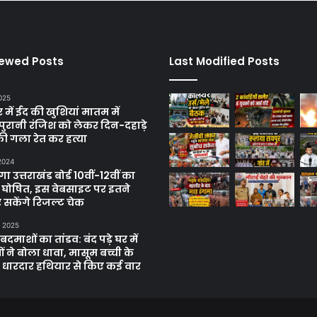
iewed Posts
Last Modified Posts
025
में ईद की खुशियां मातम में
पुरानी रंजिश को लेकर दिन-दहाड़े
ी गला रेत कर हत्या
 2024
 उत्तराखंड बोर्ड 10वीं-12वीं का
 घोषित, इस वेबसाइट पर इतने
 सकेंगे रिजल्ट चेक
, 2025
दमाशों का तांडव: बंद पड़े घर में
 ने बोला धावा, मासूम बच्ची के
 धारदार हथियार से किए कई वार