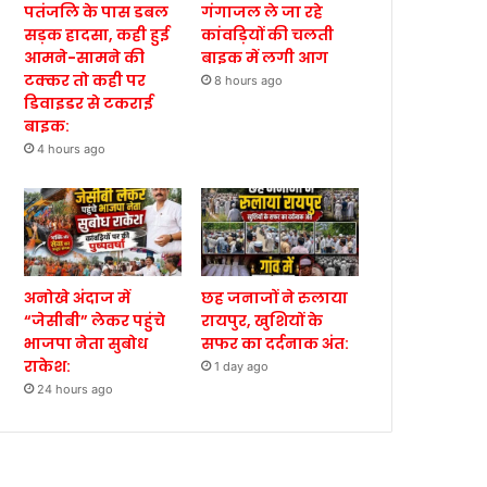
पतंजलि के पास डबल
गंगाजल ले जा रहे
सड़क हादसा, कही हुई
कांवड़ियों की चलती
आमने-सामने की
बाइक में लगी आग
टक्कर तो कही पर
8 hours ago
डिवाइडर से टकराई
बाइक:
4 hours ago
अनोखे अंदाज में
छह जनाजों ने रुलाया
“जेसीबी” लेकर पहुंचे
रायपुर, खुशियों के
भाजपा नेता सुबोध
सफर का दर्दनाक अंत:
राकेश:
1 day ago
24 hours ago