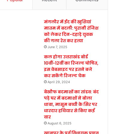
मंगलौर में ईद की खुशियां
मातम में बदली: पुरानी रंजिश
को लेकर दिन-दहाड़े युवक
की गला रेत कर हत्या
June 7, 2025
कल होगा उत्तराखंड बोर्ड
10वीं-12वीं का रिजल्ट घोषित,
इस वेबसाइट पर इतने बजे
कर सकेंगे रिजल्ट चेक
April 29, 2024
बेखौफ बदमाशों का तांडव: बंद
पड़े घर में बदमाशों ने बोला
धावा, मासूम बच्ची के सिर पर
धारदार हथियार से किए कई
वार
August 6, 2025
खानपुर के पूर्व विधायक प्रणव