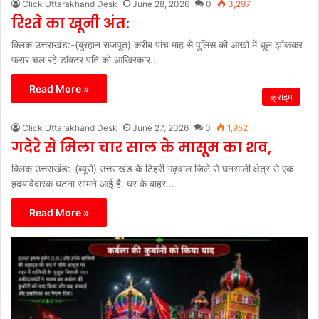
Click Uttarakhand Desk
June 28, 2026
0
3,297
रिश्ते का खूनी अंत:
क्लिक उत्तराखंड:-(बुरहान राजपूत) करीब पांच माह से पुलिस की आंखों में धूल झोंककर
फरार चल रहे डॉक्टर पति को आखिरकार…
Read More »
क्राइम
Click Uttarakhand Desk
June 27, 2026
0
1,952
गदेरे से मिला चार साल के मासूम का शव,
क्लिक उत्तराखंड:-(ब्यूरो) उत्तराखंड के टिहरी गढ़वाल जिले से घनसाली क्षेत्र से एक
हृदयविदारक घटना सामने आई है. घर के बाहर…
Read More »