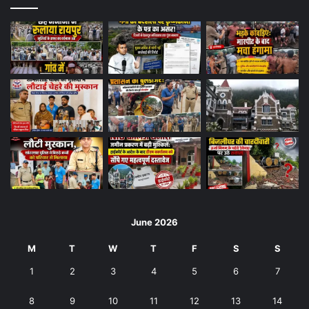
June 2026
M
T
W
T
F
S
S
1
2
3
4
5
6
7
8
9
10
11
12
13
14