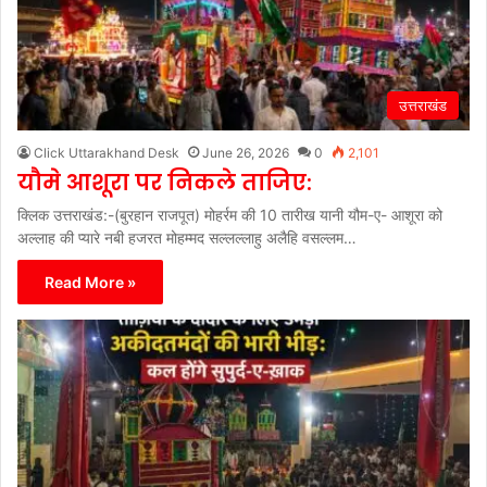
उत्तराखंड
Click Uttarakhand Desk
June 26, 2026
0
2,101
यौमे आशूरा पर निकले ताजिए:
क्लिक उत्तराखंड:-(बुरहान राजपूत) मोहर्रम की 10 तारीख यानी यौम-ए- आशूरा को
अल्लाह की प्यारे नबी हजरत मोहम्मद सल्लल्लाहु अलैहि वसल्लम…
Read More »