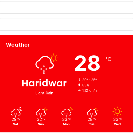
Weather
28
℃
Haridwar
29º - 25º
83%
1.13 km/h
Light Rain
29
32
33
28
33
℃
℃
℃
℃
℃
Sat
Sun
Mon
Tue
Wed