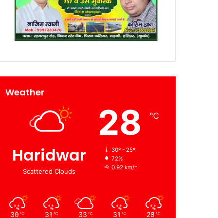
Weather
28
℃
Haridwar
30º - 25º
72%
0.92 km/h
Scattered Clouds
30
31
33
31
28
℃
℃
℃
℃
℃