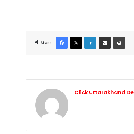
Facebook
X
LinkedIn
Share via Email
Print
Share
Click Uttarakhand De