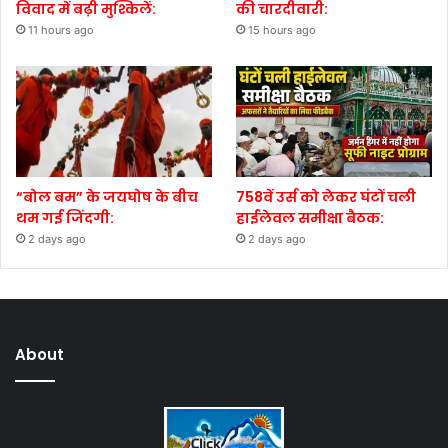
विवाद में बढ़ी मुश्किलें:
की चारदीवारी:
11 hours ago
15 hours ago
“बोल बम” के जयघोष के बीच
758वें उर्स को लेकर घंटों चली
थम गई जिंदगी:
हाईलेवल समीक्षा बैठक:
2 days ago
2 days ago
About