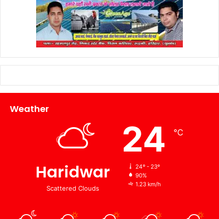
Weather
24
℃
Haridwar
24º - 23º
90%
1.23 km/h
Scattered Clouds