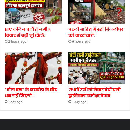
NIC कॉलेज धनौरी जमीन
पहली बारिश में ढही बिजलीघर
विवाद में बढ़ी मुश्किलें:
की चारदीवारी:
2 hours ago
6 hours ago
“बोल बम” के जयघोष के बीच
758वें उर्स को लेकर घंटों चली
थम गई जिंदगी:
हाईलेवल समीक्षा बैठक:
1 day ago
1 day ago