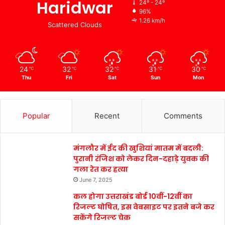
Haridwar
24º - 24º
96%
1.26 km/h
Scattered Clouds
24
32
32
31
30
℃
℃
℃
℃
℃
Thu
Fri
Sat
Sun
Mon
Popular
Recent
Comments
मंगलौर में ईद की खुशियां मातम में बदली:
पुरानी रंजिश को लेकर दिन-दहाड़े युवक की
गला रेत कर हत्या
June 7, 2025
कल होगा उत्तराखंड बोर्ड 10वीं-12वीं का
रिजल्ट घोषित, इस वेबसाइट पर इतने बजे कर
सकेंगे रिजल्ट चेक