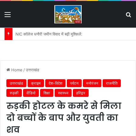
Menu
S
पहली बारिश में ढही बिजलीघर की चारदीवारी:
Home
/
उत्तराखंड
उत्तराखंड
क्राइम
देश-विदेश
पर्यटन
मनोरंजन
राजनीति
रुड़की
वीडियो
शिक्षा
स्वास्थ्य
हरिद्वार
रुड़की होटल के कमरे से मिला
दो बच्चों के बाप और युवती का
शव