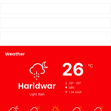
Weather
26
℃
Haridwar
26º - 25º
88%
1.34 km/h
Light Rain