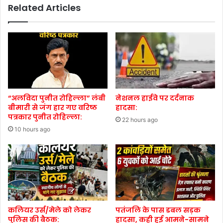
Related Articles
“अलविदा पुनीत रोहिल्ला” लंबी
नेशनल हाईवे पर दर्दनाक
बीमारी से जंग हार गए वरिष्ठ
हादसा:
पत्रकार पुनीत रोहिल्ला:
22 hours ago
10 hours ago
कलियर उर्स/मेले को लेकर
पतंजलि के पास डबल सड़क
पुलिस की बैठक:
हादसा, कही हुई आमने-सामने