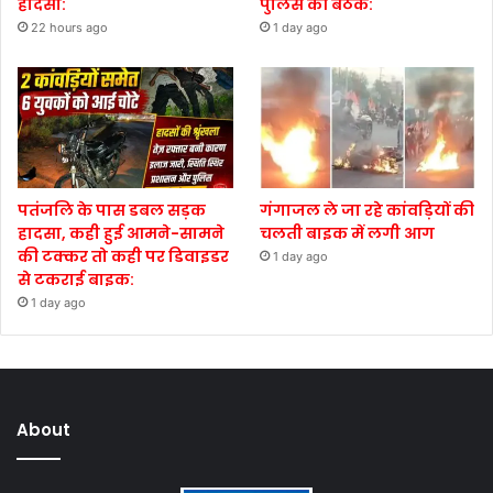
हादसा:
पुलिस की बैठक:
22 hours ago
1 day ago
पतंजलि के पास डबल सड़क
गंगाजल ले जा रहे कांवड़ियों की
हादसा, कही हुई आमने-सामने
चलती बाइक में लगी आग
की टक्कर तो कही पर डिवाइडर
1 day ago
से टकराई बाइक:
1 day ago
About