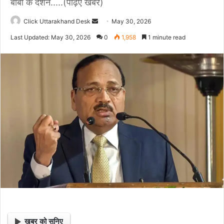
बाबा के दर्शन.....(पढ़िए खबर)
Click Uttarakhand Desk
S
May 30, 2026
e
Last Updated: May 30, 2026
0
1,958
1 minute read
n
d
a
n
e
m
a
i
l
खबर को सुनिए