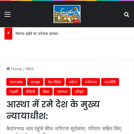
Menu
S
नेशनल हाईवे पर दर्दनाक हादसा:
Home
/
पर्यटन
उत्तराखंड
क्राइम
देश-विदेश
पर्यटन
मनोरंजन
राजनीति
रुड़की
वीडियो
शिक्षा
स्वास्थ्य
हरिद्वार
आस्था में रमे देश के मुख्य
न्यायाधीश:
केदारनाथ धाम पहुंचे चीफ जस्टिस सूर्यकांत, परिवार सहित किए