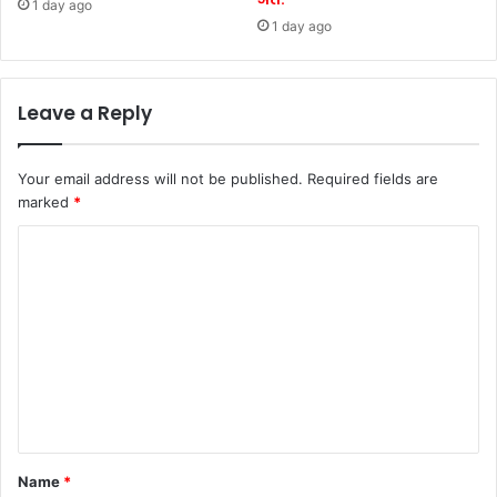
1 day ago
1 day ago
Leave a Reply
Your email address will not be published.
Required fields are
marked
*
C
o
m
m
e
n
t
*
Name
*