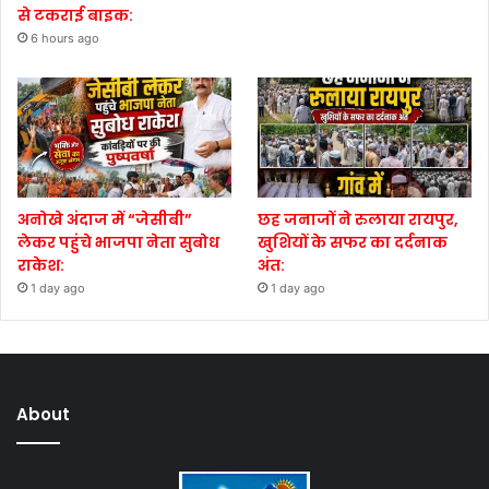
से टकराई बाइक:
6 hours ago
अनोखे अंदाज में “जेसीबी”
छह जनाजों ने रुलाया रायपुर,
लेकर पहुंचे भाजपा नेता सुबोध
खुशियों के सफर का दर्दनाक
राकेश:
अंत:
1 day ago
1 day ago
About