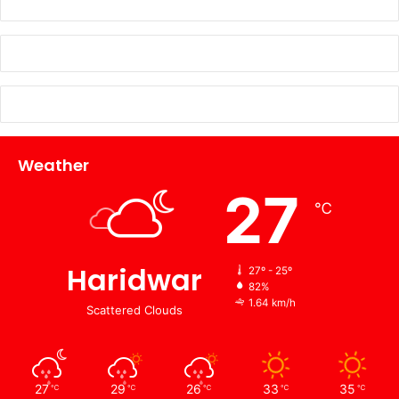
Weather
27
℃
Haridwar
27º - 25º
82%
1.64 km/h
Scattered Clouds
27
29
26
33
35
℃
℃
℃
℃
℃