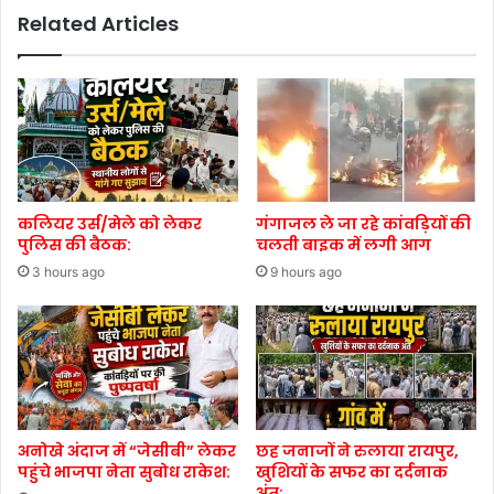
Related Articles
कलियर उर्स/मेले को लेकर
गंगाजल ले जा रहे कांवड़ियों की
पुलिस की बैठक:
चलती बाइक में लगी आग
3 hours ago
9 hours ago
अनोखे अंदाज में “जेसीबी” लेकर
छह जनाजों ने रुलाया रायपुर,
पहुंचे भाजपा नेता सुबोध राकेश:
खुशियों के सफर का दर्दनाक
अंत: