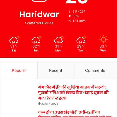
Haridwar
31º - 25º
85%
1.61 km/h
Scattered Clouds
31
32
31
29
33
℃
℃
℃
℃
℃
Sat
Sun
Mon
Tue
Wed
Popular
Recent
Comments
मंगलौर में ईद की खुशियां मातम में बदली:
पुरानी रंजिश को लेकर दिन-दहाड़े युवक की
गला रेत कर हत्या
June 7, 2025
कल होगा उत्तराखंड बोर्ड 10वीं-12वीं का