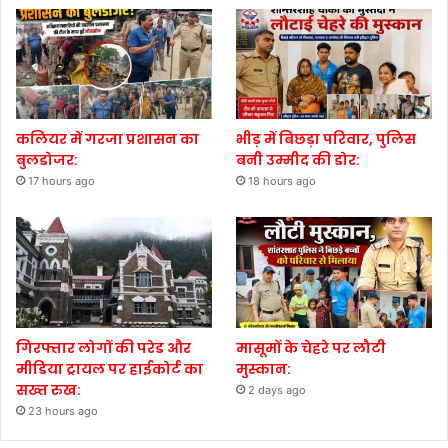
कलियर में गरजा प्रशासन का
भीड़ में बिछड़ा परिवार, पुलिस
बुलडोजर:
बनी उम्मीद की डोर:
17 hours ago
18 hours ago
गिरफ्तार लोगों की परेड और
मासूमों के चेहरे पर लौटी
मीडिया ट्रायल पर हाईकोर्ट का
मुस्कान:
सख्त रुख:
2 days ago
23 hours ago