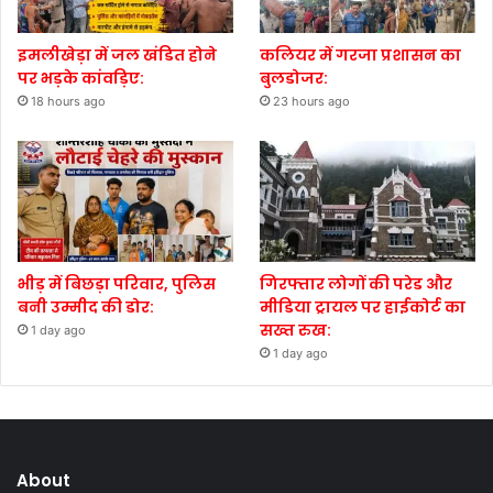
इमलीखेड़ा में जल खंडित होने
कलियर में गरजा प्रशासन का
पर भड़के कांवड़िए:
बुलडोजर:
18 hours ago
23 hours ago
भीड़ में बिछड़ा परिवार, पुलिस
गिरफ्तार लोगों की परेड और
बनी उम्मीद की डोर:
मीडिया ट्रायल पर हाईकोर्ट का
सख्त रुख:
1 day ago
1 day ago
About