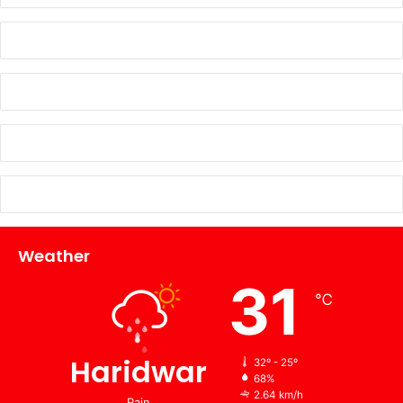
Weather
31
℃
Haridwar
32º - 25º
68%
2.64 km/h
Rain