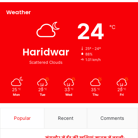
Weather
24
℃
Haridwar
25º - 24º
88%
1.01 km/h
Scattered Clouds
25
29
33
35
29
℃
℃
℃
℃
℃
Mon
Tue
Wed
Thu
Fri
Popular
Recent
Comments