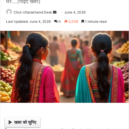
घर....(पढ़िए खबर)
Click Uttarakhand Desk
S
June 4, 2026
e
Last Updated: June 4, 2026
0
2,008
1 minute read
n
d
a
n
e
m
a
i
l
खबर को सुनिए