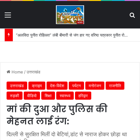
Menu
S
“अलविदा पुनीत रोहिल्ला” लंबी बीमारी से जंग हार गए वरिष्ठ पत्रकार पुनीत रोहिल्ला:
Home
/
उत्तराखंड
उत्तराखंड
क्राइम
देश-विदेश
पर्यटन
मनोरंजन
राजनीति
रुड़की
वीडियो
शिक्षा
स्वास्थ्य
हरिद्वार
मां की दुआ और पुलिस की
मेहनत लाई रंग:
दिल्ली से सुरक्षित मिलीं दो बेटियां,डांट से नाराज होकर छोड़ा था