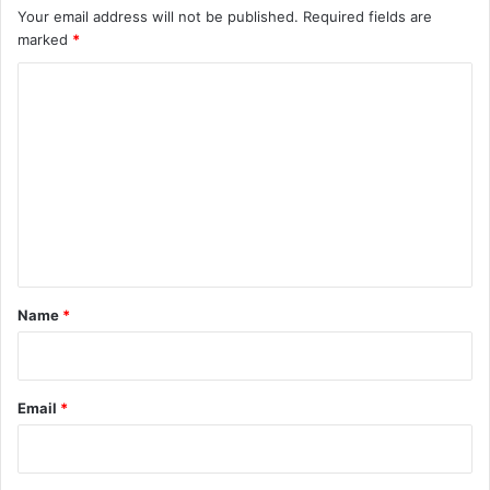
Your email address will not be published.
Required fields are
marked
*
C
o
m
m
e
n
t
*
Name
*
Email
*