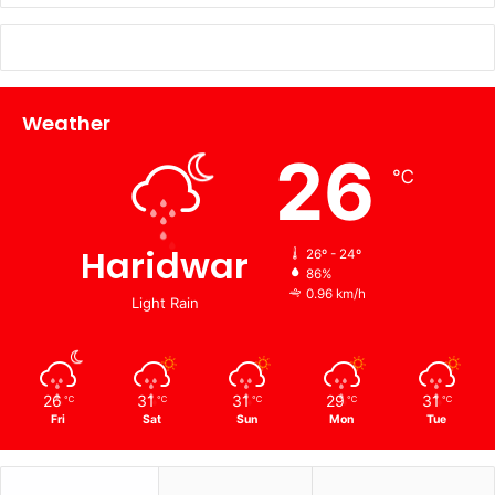
Weather
26
℃
Haridwar
26º - 24º
86%
0.96 km/h
Light Rain
26
31
31
29
31
℃
℃
℃
℃
℃
Fri
Sat
Sun
Mon
Tue