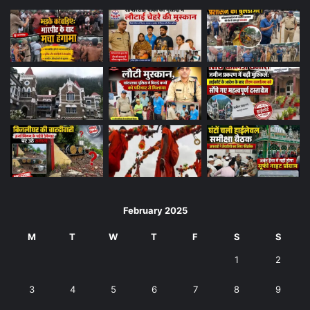
February 2025
M
T
W
T
F
S
S
1
2
3
4
5
6
7
8
9