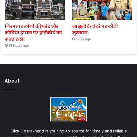
गिरफ्तार लोगों की परेड और
मासूमों के चेहरे पर लौटी
मीडिया ट्रायल पर हाईकोर्ट का
मुस्कान:
सख्त रुख:
1 day ago
12 hours ago
About
Click Uttarakhand is your go-to source for timely and reliable