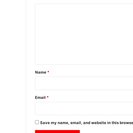
C
o
m
m
e
n
t
*
Name
*
Email
*
Save my name, email, and website in this browse