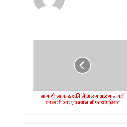
आग ही आग: रुड़की में अलग अलग जगहों
पर लगी आग, एक्शन में फायर ब्रिगेड