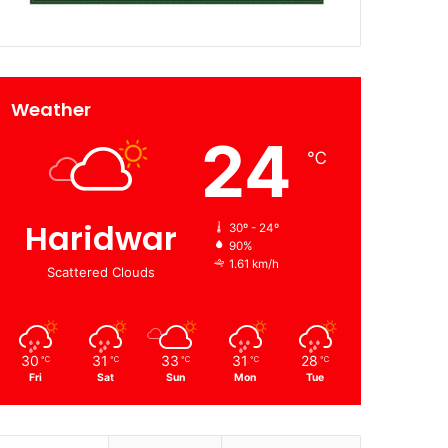
Weather
24
℃
Haridwar
30º - 24º
90%
1.61 km/h
Scattered Clouds
30
31
33
31
28
℃
℃
℃
℃
℃
Fri
Sat
Sun
Mon
Tue