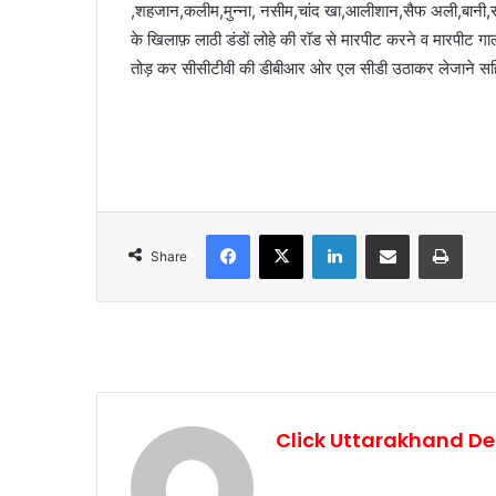
,शहजान,कलीम,मुन्ना, नसीम,चांद खा,आलीशान,सैफ अली,बानी,सा
के खिलाफ़ लाठी डंडों लोहे की रॉड से मारपीट करने व मारपीट ग
तोड़ कर सीसीटीवी की डीबीआर ओर एल सीडी उठाकर लेजाने सहित अ
Facebook
X
LinkedIn
Share via Email
Print
Share
Click Uttarakhand De