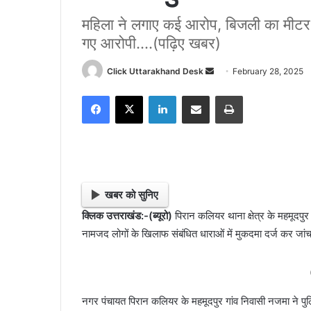
महिला ने लगाए कई आरोप, बिजली का मीटर 
गए आरोपी....(पढ़िए खबर)
Click Uttarakhand Desk
S
February 28, 2025
e
Facebook
X
LinkedIn
Share via Email
Print
n
d
a
n
e
m
खबर को सुनिए
a
क्लिक उत्तराखंड:-(ब्यूरो)
पिरान कलियर थाना क्षेत्र के महमूदपु
i
नामजद लोगों के खिलाफ संबंधित धाराओं में मुकदमा दर्ज कर जां
l
नगर पंचायत पिरान कलियर के महमूदपुर गांव निवासी नजमा ने प