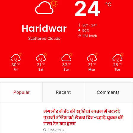
24
℃
Haridwar
30º - 24º
90%
1.61 km/h
Scattered Clouds
30
31
33
31
28
℃
℃
℃
℃
℃
Fri
Sat
Sun
Mon
Tue
Popular
Recent
Comments
मंगलौर में ईद की खुशियां मातम में बदली:
पुरानी रंजिश को लेकर दिन-दहाड़े युवक की
गला रेत कर हत्या
June 7, 2025