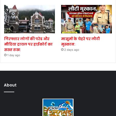
गिरफ्तार लोगों की परेड और
मासूमों के चेहरे पर लौटी
मीडिया ट्रायल पर हाईकोर्ट का
मुस्कान:
सख्त रुख:
2 days ago
1 day ago
About