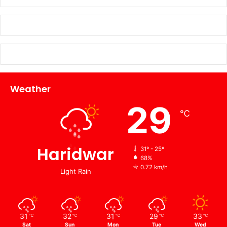
Weather
29
℃
Haridwar
31º - 25º
68%
0.72 km/h
Light Rain
31
32
31
29
33
℃
℃
℃
℃
℃
Sat
Sun
Mon
Tue
Wed