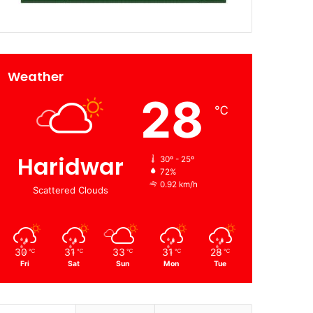
Weather
28
℃
Haridwar
30º - 25º
72%
0.92 km/h
Scattered Clouds
30
31
33
31
28
℃
℃
℃
℃
℃
Fri
Sat
Sun
Mon
Tue