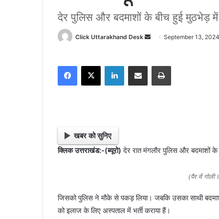
देर पुलिस और बदमाशों के बीच हुई मुठभेड़ 
Click Uttarakhand Desk
S
September 13, 202
e
n
Facebook
X
LinkedIn
Share via Email
Print
d
a
n
e
m
a
खबर को सुनिए
i
क्लिक उत्तराखंड:-(ब्यूरो)
देर रात मंगलौर पुलिस और बदमाशों के 
l
(पैर में गोल
जिसको पुलिस ने मौके से पकड़ लिया। जबकि उसका साथी बदमाश
को इलाज के लिए अस्पताल में भर्ती कराया हैं।