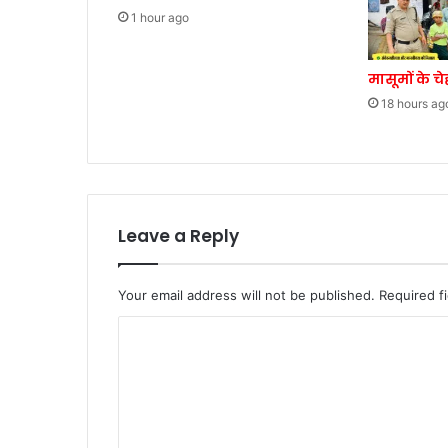
1 hour ago
मासूमों के च
18 hours ag
Leave a Reply
Your email address will not be published.
Required f
C
o
m
m