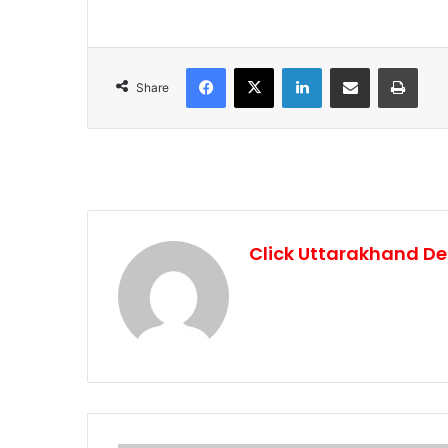
Facebook
X
LinkedIn
Share via Email
Print
Share
Click Uttarakhand De