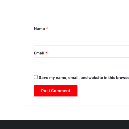
e
n
t
*
Name
*
Email
*
Save my name, email, and website in this browse