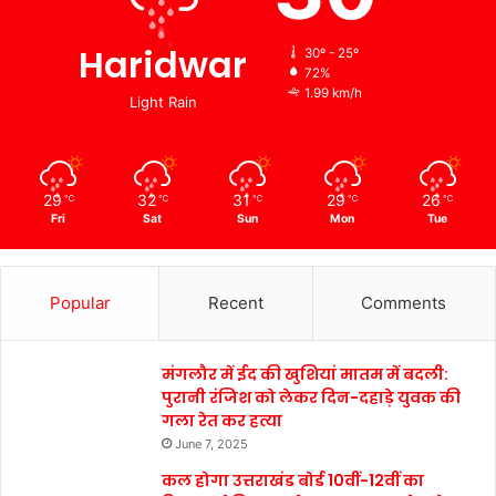
Haridwar
30º - 25º
72%
1.99 km/h
Light Rain
29
32
31
29
26
℃
℃
℃
℃
℃
Fri
Sat
Sun
Mon
Tue
Popular
Recent
Comments
मंगलौर में ईद की खुशियां मातम में बदली:
पुरानी रंजिश को लेकर दिन-दहाड़े युवक की
गला रेत कर हत्या
June 7, 2025
कल होगा उत्तराखंड बोर्ड 10वीं-12वीं का