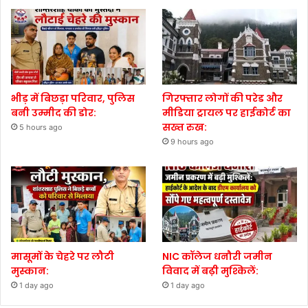
भीड़ में बिछड़ा परिवार, पुलिस
गिरफ्तार लोगों की परेड और
बनी उम्मीद की डोर:
मीडिया ट्रायल पर हाईकोर्ट का
सख्त रुख:
5 hours ago
9 hours ago
मासूमों के चेहरे पर लौटी
NIC कॉलेज धनौरी जमीन
मुस्कान:
विवाद में बढ़ी मुश्किलें:
1 day ago
1 day ago