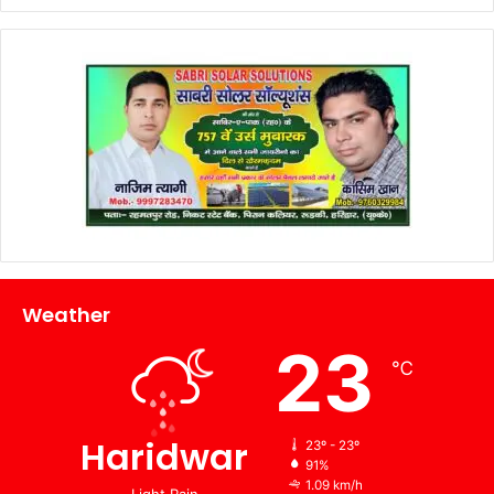
Weather
23
℃
Haridwar
23º - 23º
91%
1.09 km/h
Light Rain