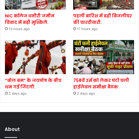
NIC कॉलेज धनौरी जमीन
पहली बारिश में ढही बिजलीघर
विवाद में बढ़ी मुश्किलें:
की चारदीवारी:
13 hours ago
17 hours ago
“बोल बम” के जयघोष के बीच
758वें उर्स को लेकर घंटों चली
थम गई जिंदगी:
हाईलेवल समीक्षा बैठक:
2 days ago
2 days ago
About