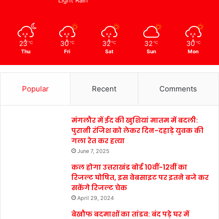
23
30
32
32
30
℃
℃
℃
℃
℃
Thu
Fri
Sat
Sun
Mon
Popular
Recent
Comments
मंगलौर में ईद की खुशियां मातम में बदली:
पुरानी रंजिश को लेकर दिन-दहाड़े युवक की
गला रेत कर हत्या
June 7, 2025
कल होगा उत्तराखंड बोर्ड 10वीं-12वीं का
रिजल्ट घोषित, इस वेबसाइट पर इतने बजे कर
सकेंगे रिजल्ट चेक
April 29, 2024
बेखौफ बदमाशों का तांडव: बंद पड़े घर में