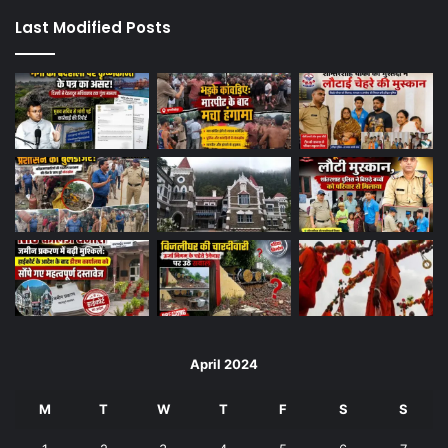
Last Modified Posts
April 2024
M
T
W
T
F
S
S