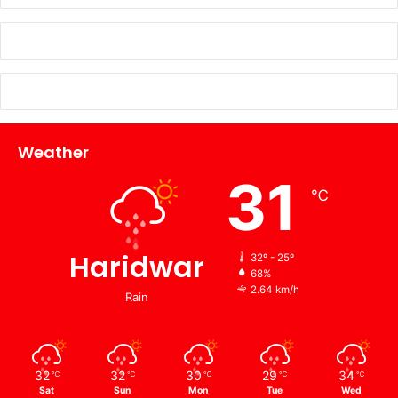
Weather
31
℃
Haridwar
32º - 25º
68%
2.64 km/h
Rain
32
32
30
29
34
℃
℃
℃
℃
℃
Sat
Sun
Mon
Tue
Wed