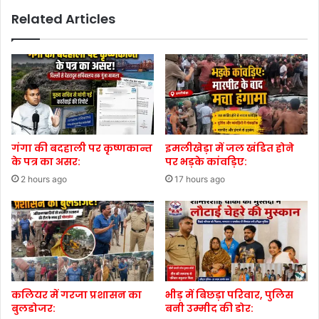
Related Articles
गंगा की बदहाली पर कृष्णकान्त
इमलीखेड़ा में जल खंडित होने
के पत्र का असर:
पर भड़के कांवड़िए:
2 hours ago
17 hours ago
कलियर में गरजा प्रशासन का
भीड़ में बिछड़ा परिवार, पुलिस
बुलडोजर:
बनी उम्मीद की डोर: