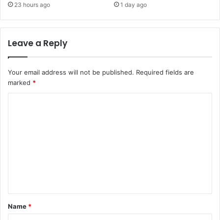
23 hours ago
1 day ago
Leave a Reply
Your email address will not be published.
Required fields are
marked
*
C
o
m
m
e
n
t
*
Name
*