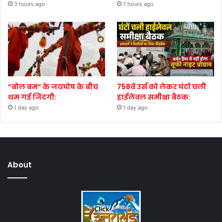
3 hours ago
7 hours ago
“बोल बम” के जयघोष के बीच
758वें उर्स को लेकर घंटों चली
थम गई जिंदगी:
हाईलेवल समीक्षा बैठक:
1 day ago
1 day ago
About