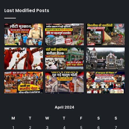
Last Modified Posts
April 2024
M
T
W
T
F
S
S
1
2
3
4
5
6
7