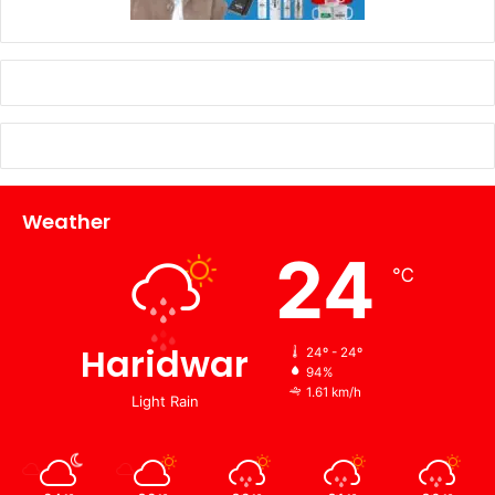
Weather
24
℃
Haridwar
24º - 24º
94%
1.61 km/h
Light Rain