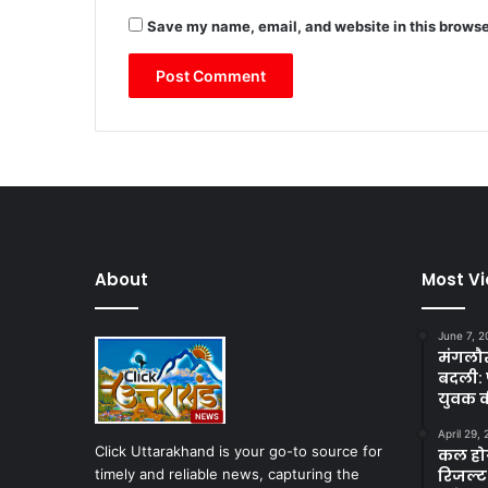
Save my name, email, and website in this browse
About
Most V
June 7, 2
मंगलौर 
बदली: 
युवक क
April 29,
Click Uttarakhand is your go-to source for
कल होगा
timely and reliable news, capturing the
रिजल्ट