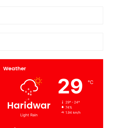
Weather
29
℃
Haridwar
29º - 24º
74%
1.94 km/h
Light Rain