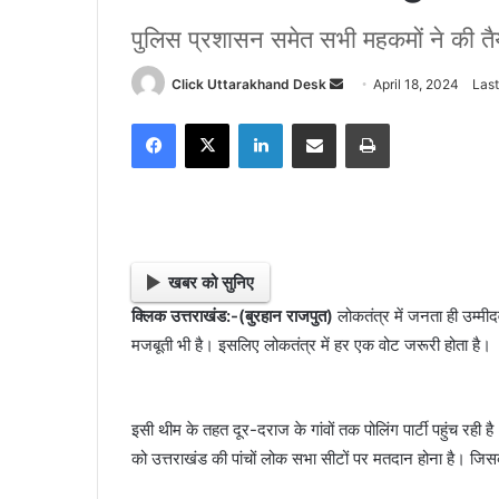
पुलिस प्रशासन समेत सभी महकमों ने की तैयारि
Click Uttarakhand Desk
S
April 18, 2024
Last
e
Facebook
X
LinkedIn
Share via Email
Print
n
d
a
n
e
m
खबर को सुनिए
a
क्लिक उत्तराखंड:-(बुरहान राजपुत)
लोकतंत्र में जनता ही उम्म
i
मजबूती भी है। इसलिए लोकतंत्र में हर एक वोट जरूरी होता है।
l
इसी थीम के तहत दूर-दराज के गांवों तक पोलिंग पार्टी पहुंच र
को उत्तराखंड की पांचों लोक सभा सीटों पर मतदान होना है। ज