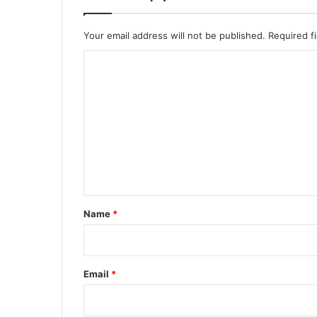
Your email address will not be published.
Required f
C
o
m
m
e
n
t
*
Name
*
Email
*