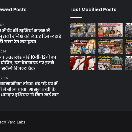
iewed Posts
Last Modified Posts
025
में ईद की खुशियां मातम में
पुरानी रंजिश को लेकर दिन-दहाड़े
ी गला रेत कर हत्या
 2024
 उत्तराखंड बोर्ड 10वीं-12वीं का
 घोषित, इस वेबसाइट पर इतने
 सकेंगे रिजल्ट चेक
, 2025
दमाशों का तांडव: बंद पड़े घर में
 ने बोला धावा, मासूम बच्ची के
 धारदार हथियार से किए कई वार
ech Yard Labs