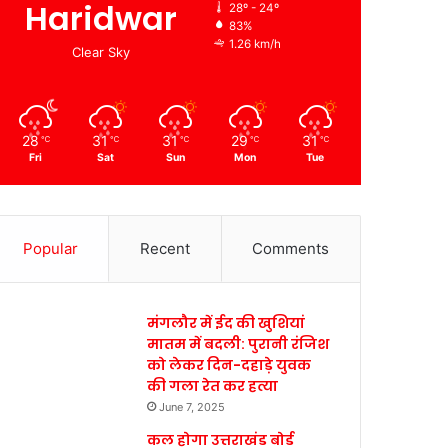
Haridwar
28º - 24º
83%
1.26 km/h
Clear Sky
28
31
31
29
31
℃
℃
℃
℃
℃
Fri
Sat
Sun
Mon
Tue
Popular
Recent
Comments
मंगलौर में ईद की खुशियां
मातम में बदली: पुरानी रंजिश
को लेकर दिन-दहाड़े युवक
की गला रेत कर हत्या
June 7, 2025
कल होगा उत्तराखंड बोर्ड