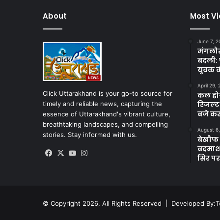
About
Most V
June 7, 2
मंगलौर 
बदली: 
युवक क
April 29,
Click Uttarakhand is your go-to source for
कल होगा
timely and reliable news, capturing the
रिजल्ट
बजे कर
essence of Uttarakhand's vibrant culture,
breathtaking landscapes, and compelling
August 6
stories. Stay informed with us.
बेखौफ ब
बदमाशों
Facebook
X
YouTube
Instagram
सिर पर
© Copyright 2026, All Rights Reserved | Developed By:
T