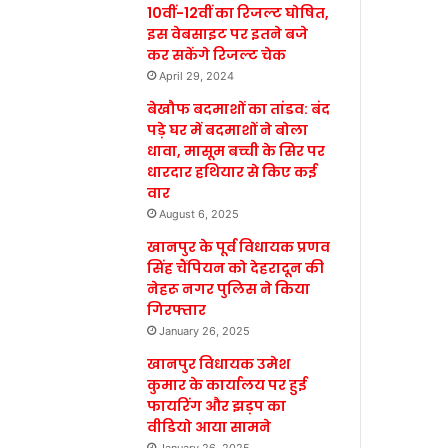
10वीं-12वीं का रिजल्ट घोषित,
इस वेबसाइट पर इतने बजे
कर सकेंगे रिजल्ट चेक
April 29, 2024
बेखौफ बदमाशों का तांडव: बंद
पड़े घर में बदमाशों ने बोला
धावा, मासूम बच्ची के सिर पर
धारदार हथियार से किए कई
वार
August 6, 2025
खानपुर के पूर्व विधायक प्रणव
सिंह चैंपियन को देहरादून की
नेहरू नगर पुलिस ने किया
गिरफ्तार
January 26, 2025
खानपुर विधायक उमेश
कुमार के कार्यालय पर हुई
फायरिंग और झड़प का
वीडियो आया सामने