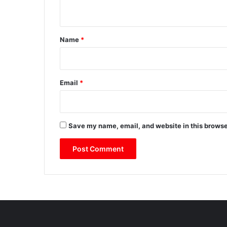
n
t
*
Name
*
Email
*
Save my name, email, and website in this browse