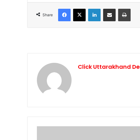
Facebook
X
LinkedIn
Share via Email
Print
Share
Click Uttarakhand De