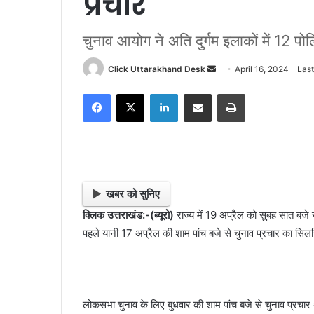
प्रचार
चुनाव आयोग ने अति दुर्गम इलाकों में 12 पोलि
Click Uttarakhand Desk
S
April 16, 2024
Last
e
Facebook
X
LinkedIn
Share via Email
Print
n
d
a
n
e
m
खबर को सुनिए
a
क्लिक उत्तराखंड:-(ब्यूरो)
राज्य में 19 अप्रैल को सुबह सात बज
i
पहले यानी 17 अप्रैल की शाम पांच बजे से चुनाव प्रचार का स
l
लोकसभा चुनाव के लिए बुधवार की शाम पांच बजे से चुनाव प्रचार