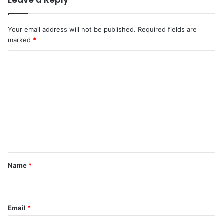
Your email address will not be published.
Required fields are
marked
*
C
o
m
m
e
n
t
*
Name
*
Email
*