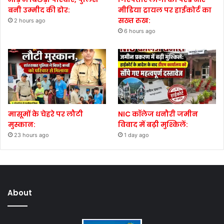
बनी उम्मीद की डोर:
मीडिया ट्रायल पर हाईकोर्ट का
सख्त रुख:
2 hours ago
6 hours ago
मासूमों के चेहरे पर लौटी
NIC कॉलेज धनौरी जमीन
मुस्कान:
विवाद में बढ़ी मुश्किलें:
23 hours ago
1 day ago
About