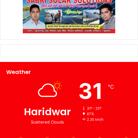
Weather
31
℃
Haridwar
31º - 25º
67%
2.35 km/h
Scattered Clouds