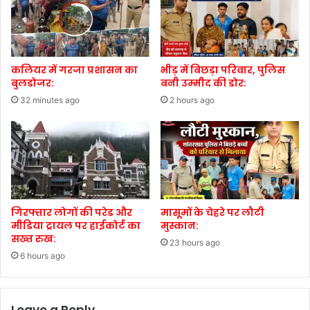
कलियर में गरजा प्रशासन का
भीड़ में बिछड़ा परिवार, पुलिस
बुलडोजर:
बनी उम्मीद की डोर:
32 minutes ago
2 hours ago
गिरफ्तार लोगों की परेड और
मासूमों के चेहरे पर लौटी
मीडिया ट्रायल पर हाईकोर्ट का
मुस्कान:
सख्त रुख:
23 hours ago
6 hours ago
Leave a Reply