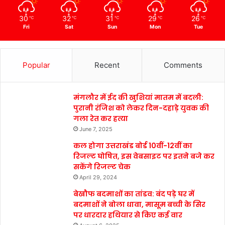
30
32
31
29
26
℃
℃
℃
℃
℃
Fri
Sat
Sun
Mon
Tue
Popular
Recent
Comments
मंगलौर में ईद की खुशियां मातम में बदली:
पुरानी रंजिश को लेकर दिन-दहाड़े युवक की
गला रेत कर हत्या
June 7, 2025
कल होगा उत्तराखंड बोर्ड 10वीं-12वीं का
रिजल्ट घोषित, इस वेबसाइट पर इतने बजे कर
सकेंगे रिजल्ट चेक
April 29, 2024
बेखौफ बदमाशों का तांडव: बंद पड़े घर में
बदमाशों ने बोला धावा, मासूम बच्ची के सिर
पर धारदार हथियार से किए कई वार