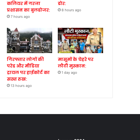
कलियर में गरजा
डोर:
प्रशासन का बुलडोजर:
8 hours ago
7 hours ago
गिरफ्तार लोगों की
मासूमों के चेहरे पर
परेड और मीडिया
लौटी मुस्कान:
ट्रायल पर हाईकोर्ट का
1 day ago
सख्त रुख:
13 hours ago