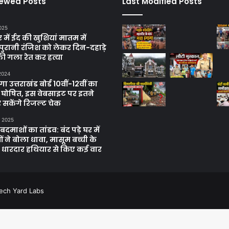
iewed Posts
Last Modified Posts
025
में ईद की खुशियां मातम में
पुरानी रंजिश को लेकर दिन-दहाड़े
ी गला रेत कर हत्या
 2024
 उत्तराखंड बोर्ड 10वीं-12वीं का
 घोषित, इस वेबसाइट पर इतने
 सकेंगे रिजल्ट चेक
, 2025
दमाशों का तांडव: बंद पड़े घर में
 ने बोला धावा, मासूम बच्ची के
 धारदार हथियार से किए कई वार
ech Yard Labs