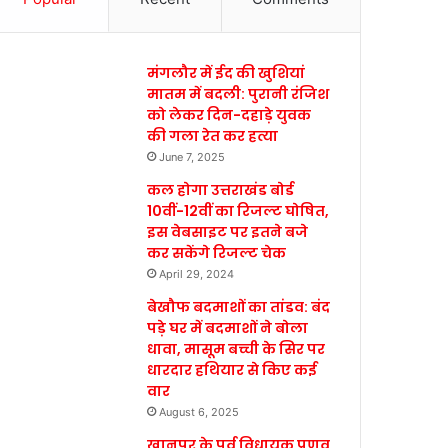
मंगलौर में ईद की खुशियां
मातम में बदली: पुरानी रंजिश
को लेकर दिन-दहाड़े युवक
की गला रेत कर हत्या
June 7, 2025
कल होगा उत्तराखंड बोर्ड
10वीं-12वीं का रिजल्ट घोषित,
इस वेबसाइट पर इतने बजे
कर सकेंगे रिजल्ट चेक
April 29, 2024
बेखौफ बदमाशों का तांडव: बंद
पड़े घर में बदमाशों ने बोला
धावा, मासूम बच्ची के सिर पर
धारदार हथियार से किए कई
वार
August 6, 2025
खानपुर के पूर्व विधायक प्रणव