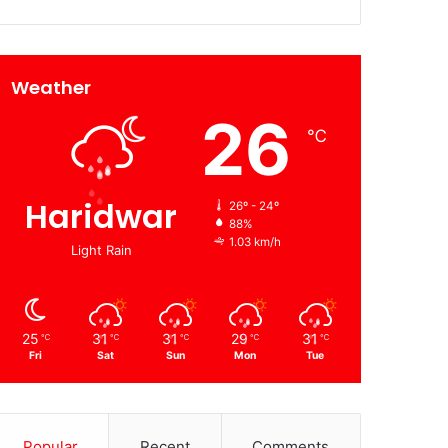
Weather
26
℃
Haridwar
26º - 24º
88%
1.03 km/h
Light Rain
25
31
31
29
31
℃
℃
℃
℃
℃
Fri
Sat
Sun
Mon
Tue
Popular
Recent
Comments