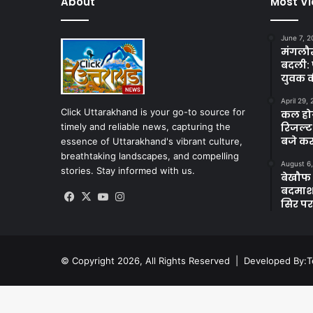
About
Most V
June 7, 2
मंगलौर 
बदली: 
युवक क
April 29,
Click Uttarakhand is your go-to source for
कल होगा
timely and reliable news, capturing the
रिजल्ट
बजे कर
essence of Uttarakhand's vibrant culture,
breathtaking landscapes, and compelling
August 6
stories. Stay informed with us.
बेखौफ ब
बदमाशों
Facebook
X
YouTube
Instagram
सिर पर
© Copyright 2026, All Rights Reserved | Developed By:
T