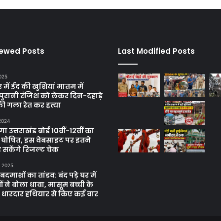
iewed Posts
Last Modified Posts
025
में ईद की खुशियां मातम में
पुरानी रंजिश को लेकर दिन-दहाड़े
ी गला रेत कर हत्या
 2024
 उत्तराखंड बोर्ड 10वीं-12वीं का
 घोषित, इस वेबसाइट पर इतने
 सकेंगे रिजल्ट चेक
, 2025
दमाशों का तांडव: बंद पड़े घर में
 ने बोला धावा, मासूम बच्ची के
 धारदार हथियार से किए कई वार