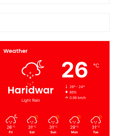
Weather
26
℃
Haridwar
26º - 24º
86%
0.96 km/h
Light Rain
26
31
31
29
31
℃
℃
℃
℃
℃
Fri
Sat
Sun
Mon
Tue