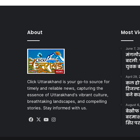
About
Most V
June 7, 2
मंगलौर 
बदली: 
युवक क
April 29,
Click Uttarakhand is your go-to source for
कल होगा
timely and reliable news, capturing the
रिजल्ट
बजे कर
essence of Uttarakhand's vibrant culture,
breathtaking landscapes, and compelling
August 6
stories. Stay informed with us.
बेखौफ ब
बदमाशों
Facebook
X
YouTube
Instagram
सिर पर