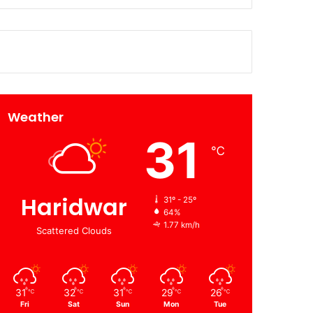
Weather
31
℃
Haridwar
31º - 25º
64%
1.77 km/h
Scattered Clouds
31
32
31
29
26
℃
℃
℃
℃
℃
Fri
Sat
Sun
Mon
Tue