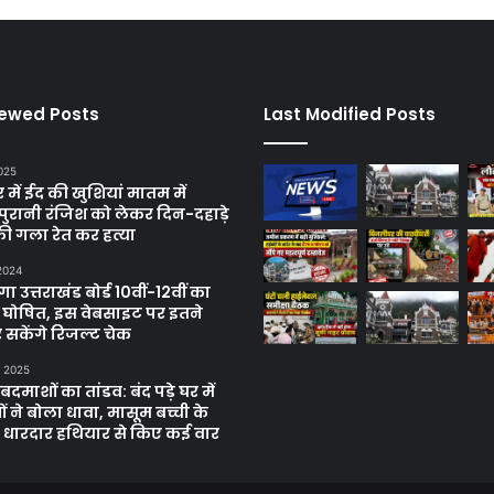
iewed Posts
Last Modified Posts
025
में ईद की खुशियां मातम में
पुरानी रंजिश को लेकर दिन-दहाड़े
ी गला रेत कर हत्या
 2024
 उत्तराखंड बोर्ड 10वीं-12वीं का
 घोषित, इस वेबसाइट पर इतने
 सकेंगे रिजल्ट चेक
, 2025
दमाशों का तांडव: बंद पड़े घर में
 ने बोला धावा, मासूम बच्ची के
 धारदार हथियार से किए कई वार