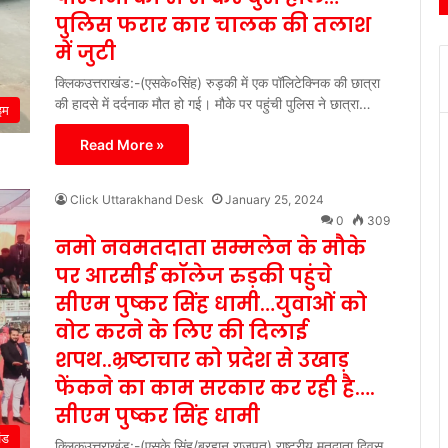
पुलिस फरार कार चालक की तलाश
में जुटी
क्लिकउत्तराखंड:-(एसके०सिंह) रुड़की में एक पॉलिटेक्निक की छात्रा
की हादसे में दर्दनाक मौत हो गई। मौके पर पहुंची पुलिस ने छात्रा…
इम
Read More »
Click Uttarakhand Desk
January 25, 2024
0
309
नमो नवमतदाता सम्मलेन के मौके
पर आरसीई कॉलेज रुड़की पहुंचे
सीएम पुष्कर सिंह धामी…युवाओं को
वोट करने के लिए की दिलाई
शपथ..भ्रष्टाचार को प्रदेश से उखाड़
फेंकने का काम सरकार कर रही है….
सीएम पुष्कर सिंह धामी
ंड
क्लिकउत्तराखंड:-(एसके सिंह/बुरहान राजपुत) राष्ट्रीय मतदाता दिवस