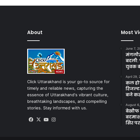
About
Most V
June 7, 2
मंगलौर 
बदली: 
युवक क
April 29,
Click Uttarakhand is your go-to source for
कल होगा
timely and reliable news, capturing the
रिजल्ट
बजे कर
essence of Uttarakhand's vibrant culture,
breathtaking landscapes, and compelling
August 6
stories. Stay informed with us.
बेखौफ ब
बदमाशों
Facebook
X
YouTube
Instagram
सिर पर