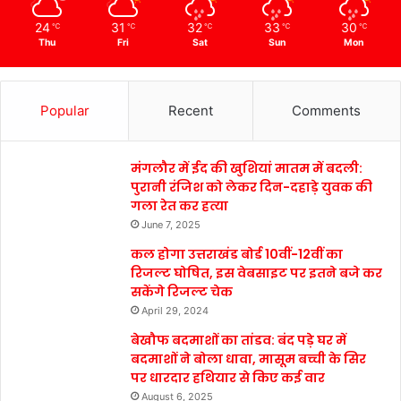
24
31
32
33
30
℃
℃
℃
℃
℃
Thu
Fri
Sat
Sun
Mon
Popular
Recent
Comments
मंगलौर में ईद की खुशियां मातम में बदली:
पुरानी रंजिश को लेकर दिन-दहाड़े युवक की
गला रेत कर हत्या
June 7, 2025
कल होगा उत्तराखंड बोर्ड 10वीं-12वीं का
रिजल्ट घोषित, इस वेबसाइट पर इतने बजे कर
सकेंगे रिजल्ट चेक
April 29, 2024
बेखौफ बदमाशों का तांडव: बंद पड़े घर में
बदमाशों ने बोला धावा, मासूम बच्ची के सिर
पर धारदार हथियार से किए कई वार
August 6, 2025