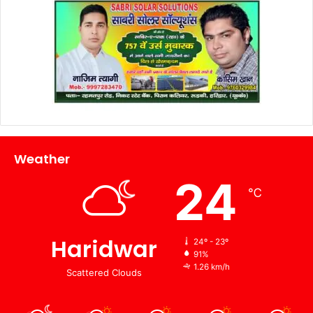
Weather
24
℃
Haridwar
24º - 23º
91%
1.26 km/h
Scattered Clouds