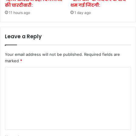
की चारदीवारी:
थम गई जिंदगी:
11 hours ago
1 day ago
Leave a Reply
Your email address will not be published.
Required fields are
marked
*
C
o
m
m
e
n
t
*