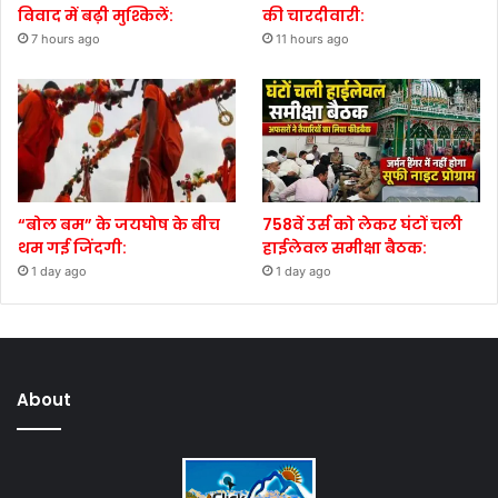
विवाद में बढ़ी मुश्किलें:
की चारदीवारी:
7 hours ago
11 hours ago
“बोल बम” के जयघोष के बीच
758वें उर्स को लेकर घंटों चली
थम गई जिंदगी:
हाईलेवल समीक्षा बैठक:
1 day ago
1 day ago
About