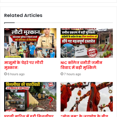
Related Articles
मासूमों के चेहरे पर लौटी
NIC कॉलेज धनौरी जमीन
मुस्कान:
विवाद में बढ़ी मुश्किलें:
6 hours ago
7 hours ago
पहली बारिश में ढही बिजलीघर
“बोल बम” के जयघोष के बीच