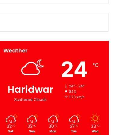
Weather
24
℃
Haridwar
24º - 24º
84%
1.73 km/h
Scattered Clouds
32
32
30
27
33
℃
℃
℃
℃
℃
Sat
Sun
Mon
Tue
Wed