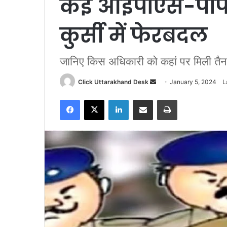
कई आईपीएस-पीपी
कुर्सी में फेरबदल
जानिए किस अधिकारी को कहां पर मिली तैन
Click Uttarakhand Desk
S
January 5, 2024
L
e
Facebook
X
LinkedIn
Share via Email
Print
n
d
a
n
e
m
a
i
l