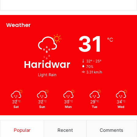
Weather
31
℃
Haridwar
32º - 25º
70%
3.31 km/h
Light Rain
32
32
30
29
34
℃
℃
℃
℃
℃
Sat
Sun
Mon
Tue
Wed
Popular
Recent
Comments