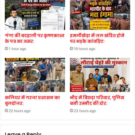
गंगा की बदहाली पर कृष्णकान्त
इमलीखेड़ा में जल खंडित होने
के पत्र का असर:
पर भड़के कांवड़िए:
1 hour ago
16 hours ago
कलियर में गरजा प्रशासन का
भीड़ में बिछड़ा परिवार, पुलिस
बुलडोजर:
बनी उम्मीद की डोर:
22 hours ago
23 hours ago
Leave a Reply