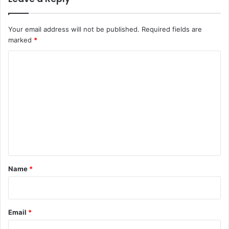
Your email address will not be published.
Required fields are
marked
*
C
o
m
m
e
n
t
*
Name
*
Email
*