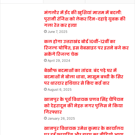
मंगलौर में ईद की खुशियां मातम में बदली:
पुरानी रंजिश को लेकर दिन-दहाड़े युवक की
गला रेत कर हत्या
June 7, 2025
कल होगा उत्तराखंड बोर्ड 10वीं-12वीं का
रिजल्ट घोषित, इस वेबसाइट पर इतने बजे कर
सकेंगे रिजल्ट चेक
April 29, 2024
बेखौफ बदमाशों का तांडव: बंद पड़े घर में
बदमाशों ने बोला धावा, मासूम बच्ची के सिर
पर धारदार हथियार से किए कई वार
August 6, 2025
खानपुर के पूर्व विधायक प्रणव सिंह चैंपियन
को देहरादून की नेहरू नगर पुलिस ने किया
गिरफ्तार
January 26, 2025
खानपुर विधायक उमेश कुमार के कार्यालय
पर हुई फायरिंग और झड़प का वीडियो आया