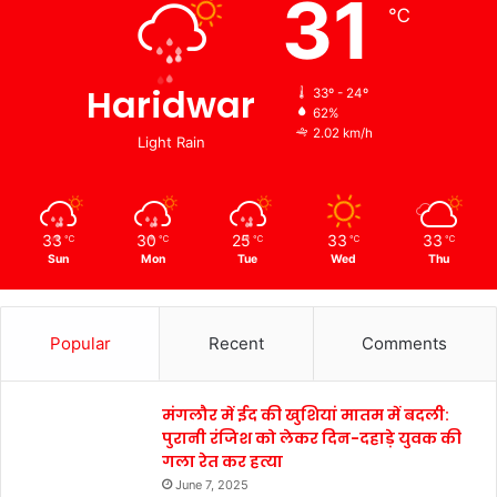
31
℃
Haridwar
33º - 24º
62%
2.02 km/h
Light Rain
33
30
25
33
33
℃
℃
℃
℃
℃
Sun
Mon
Tue
Wed
Thu
Popular
Recent
Comments
मंगलौर में ईद की खुशियां मातम में बदली:
पुरानी रंजिश को लेकर दिन-दहाड़े युवक की
गला रेत कर हत्या
June 7, 2025