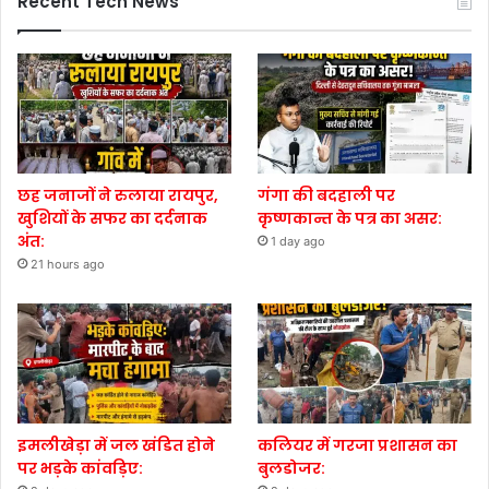
Recent Tech News
छह जनाजों ने रुलाया रायपुर,
गंगा की बदहाली पर
खुशियों के सफर का दर्दनाक
कृष्णकान्त के पत्र का असर:
अंत:
1 day ago
21 hours ago
इमलीखेड़ा में जल खंडित होने
कलियर में गरजा प्रशासन का
पर भड़के कांवड़िए:
बुलडोजर: