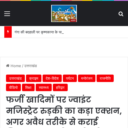
Menu
S
गंगा की बदहाली पर कृष्णकान्त के पत्र का असर:
Home
/
उत्तराखंड
उत्तराखंड
क्राइम
देश-विदेश
पर्यटन
मनोरंजन
राजनीति
वीडियो
शिक्षा
स्वास्थ्य
हरिद्वार
फर्जी खादिमों पर ज्वाइंट
मजिस्ट्रेट रुड़की का कड़ा एक्शन,
अगर अवैध तरीके से कराई