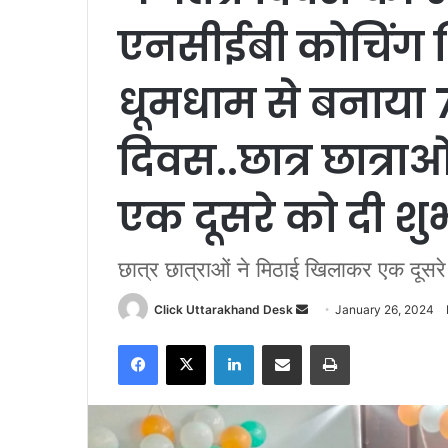
एनसीईबी कोचिंग शि
धूमधाम से बनाया 7
दिवस..छात्र छात्र
एक दूसरे को दी श
छात्र छात्राओं ने मिठाई खिलाकर एक दूसरे
Click Uttarakhand Desk
S
January 26, 2024
e
Facebook
X
LinkedIn
Share via Email
Print
n
d
a
n