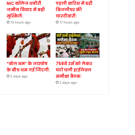
NIC कॉलेज धनौरी
पहली बारिश में ढही
जमीन विवाद में बढ़ी
बिजलीघर की
मुश्किलें:
चारदीवारी:
13 hours ago
17 hours ago
“बोल बम” के जयघोष
758वें उर्स को लेकर
के बीच थम गई जिंदगी:
घंटों चली हाईलेवल
समीक्षा बैठक:
2 days ago
2 days ago