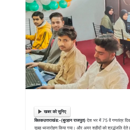
e
m
a
i
l
खबर को सुनिए
क्लिकउत्तराखंड:-(बुरहान राजपुत)
देश भर में 75 वें गणतंत्र द
सुबह ध्वजारोहण किया गया। और अमर शहीदों को श्रद्धंजलि देते 