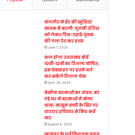
मंगलौर में ईद की खुशियां
मातम में बदली: पुरानी रंजिश
को लेकर दिन-दहाड़े युवक
की गला रेत कर हत्या
June 7, 2025
कल होगा उत्तराखंड बोर्ड
10वीं-12वीं का रिजल्ट घोषित,
इस वेबसाइट पर इतने बजे
कर सकेंगे रिजल्ट चेक
April 29, 2024
बेखौफ बदमाशों का तांडव: बंद
पड़े घर में बदमाशों ने बोला
धावा, मासूम बच्ची के सिर पर
धारदार हथियार से किए कई
वार
August 6, 2025
खानपुर के पूर्व विधायक प्रणव