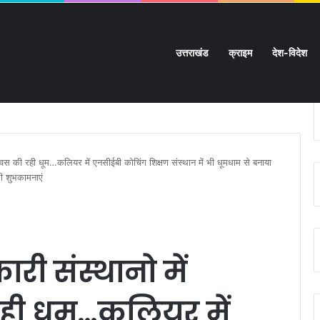
उत्तराखंड
क्राइम
देश-विदेश
ी चारदीवारी:
िवस की रही धूम…कलियर में एनसीईबी कोचिंग शिक्षण संस्थान में भी धूमधाम से बनाया
ी शुभकामनाएं
री संस्थानो में
रही धूम…कलियर में