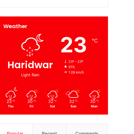
Weather
23
℃
Haridwar
23º - 23º
91%
1.09 km/h
Light Rain
23
30
32
32
30
℃
℃
℃
℃
℃
Thu
Fri
Sat
Sun
Mon
Popular
Recent
Comments