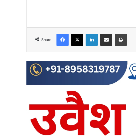
Facebook
X
LinkedIn
Share via Email
Print
Share