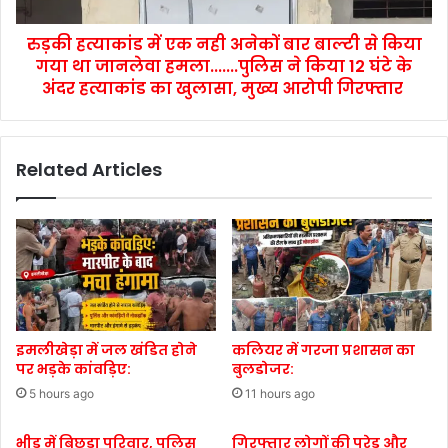
रुड़की हत्याकांड में एक नही अनेकों बार बाल्टी से किया
गया था जानलेवा हमला.......पुलिस ने किया 12 घंटे के
अंदर हत्याकांड का खुलासा, मुख्य आरोपी गिरफ्तार
Related Articles
इमलीखेड़ा में जल खंडित होने
कलियर में गरजा प्रशासन का
पर भड़के कांवड़िए:
बुलडोजर:
5 hours ago
11 hours ago
भीड़ में बिछड़ा परिवार, पुलिस
गिरफ्तार लोगों की परेड और