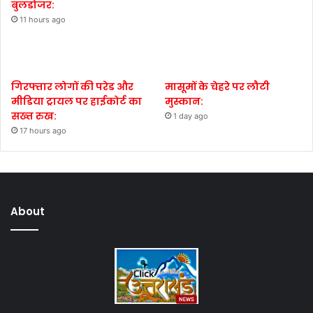
बुलडोजर:
11 hours ago
गिरफ्तार लोगों की परेड और
मासूमों के चेहरे पर लौटी
मीडिया ट्रायल पर हाईकोर्ट का
मुस्कान:
सख्त रुख:
1 day ago
17 hours ago
About