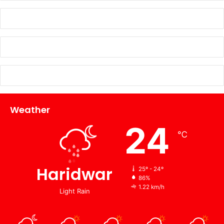
Weather
24
℃
Haridwar
25º - 24º
86%
1.22 km/h
Light Rain