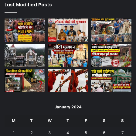
Last Modified Posts
January 2024
M
T
W
T
F
S
S
1
2
3
4
5
6
7