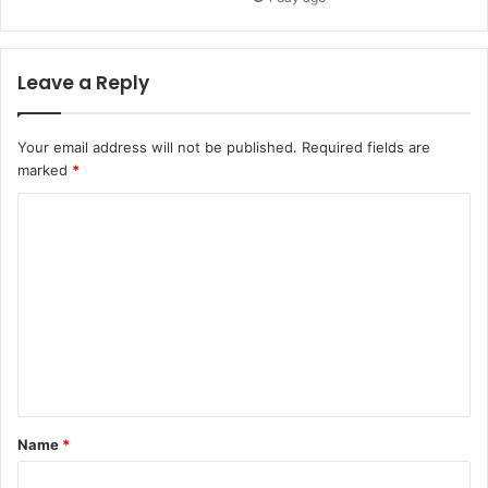
Leave a Reply
Your email address will not be published.
Required fields are
marked
*
C
o
m
m
e
n
t
*
Name
*