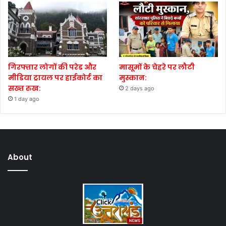
गिरफ्तार लोगों की परेड और
मासूमों के चेहरे पर लौटी
मीडिया ट्रायल पर हाईकोर्ट का
मुस्कान:
सख्त रुख:
2 days ago
1 day ago
About