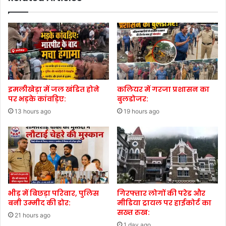
इमलीखेड़ा में जल खंडित होने
कलियर में गरजा प्रशासन का
पर भड़के कांवड़िए:
बुलडोजर:
13 hours ago
19 hours ago
भीड़ में बिछड़ा परिवार, पुलिस
गिरफ्तार लोगों की परेड और
बनी उम्मीद की डोर:
मीडिया ट्रायल पर हाईकोर्ट का
सख्त रुख:
21 hours ago
1 day ago