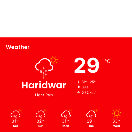
Weather
29
℃
Haridwar
31º - 25º
68%
0.72 km/h
Light Rain
31
32
31
29
33
℃
℃
℃
℃
℃
Sat
Sun
Mon
Tue
Wed