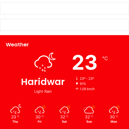
Weather
23
℃
Haridwar
23º - 23º
91%
1.09 km/h
Light Rain
23
30
32
32
30
℃
℃
℃
℃
℃
Thu
Fri
Sat
Sun
Mon