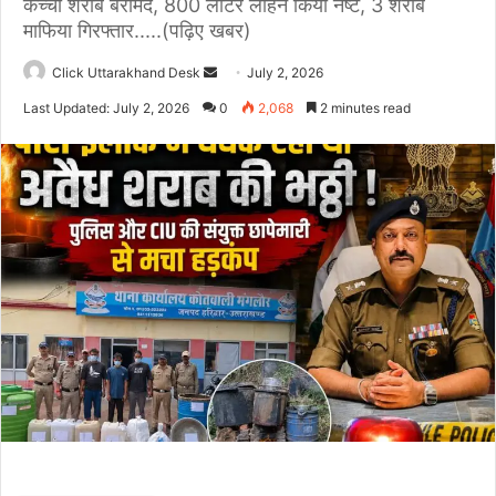
कच्ची शराब बरामद, 800 लीटर लाहन किया नष्ट, 3 शराब
माफिया गिरफ्तार.....(पढ़िए खबर)
Click Uttarakhand Desk
S
July 2, 2026
e
Last Updated: July 2, 2026
0
2,068
2 minutes read
n
d
a
n
e
m
a
i
l