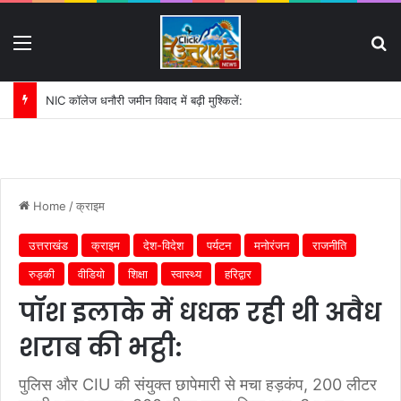
Menu
S
पहली बारिश में ढही बिजलीघर की चारदीवारी:
Home
/
क्राइम
उत्तराखंड
क्राइम
देश-विदेश
पर्यटन
मनोरंजन
राजनीति
रुड़की
वीडियो
शिक्षा
स्वास्थ्य
हरिद्वार
पॉश इलाके में धधक रही थी अवैध
शराब की भट्ठी:
पुलिस और CIU की संयुक्त छापेमारी से मचा हड़कंप, 200 लीटर