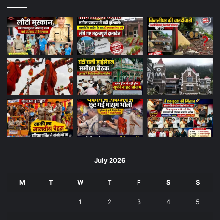
July 2026
M
T
W
T
F
S
S
1
2
3
4
5