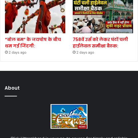
“बोल बम” के जयघोष के बीच
758वें उर्स को लेकर घंटों चली
थम गई जिंदगी:
हाईलेवल समीक्षा बैठक:
2 days ago
2 days ago
About