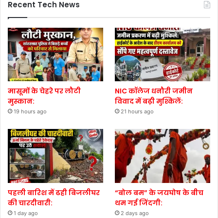
Recent Tech News
मासूमों के चेहरे पर लौटी
NIC कॉलेज धनौरी जमीन
मुस्कान:
विवाद में बढ़ी मुश्किलें:
19 hours ago
21 hours ago
पहली बारिश में ढही बिजलीघर
“बोल बम” के जयघोष के बीच
की चारदीवारी:
थम गई जिंदगी:
1 day ago
2 days ago