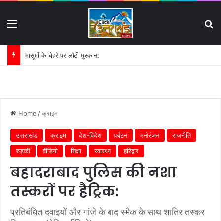
Menu
S
मासूमों के चेहरे पर लौटी मुस्कान:
Home
/
क्राइम
उत्तराखंड
क्राइम
देश-विदेश
पर्यटन
मनोरंजन
राजनीति
रुड़की
वीडियो
शिक्षा
स्वास्थ्य
हरिद्वार
बहादराबाद पुलिस की नशा
तस्करों पर हैट्रिक:
प्रतिबंधित दवाइयों और गांजे के बाद स्मैक के साथ शातिर तस्कर