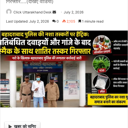
गिरफ्तार....(देखिए वीडियो)
Click Uttarakhand Desk
S
July 2, 2026
e
Last Updated: July 2, 2026
0
2,105
1 minute read
n
d
a
n
e
m
a
i
l
खबर को सुनिए