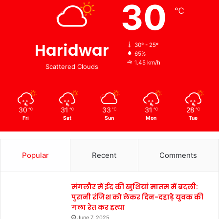
30
℃
Haridwar
30º - 25º
65%
1.45 km/h
Scattered Clouds
30
31
33
31
28
℃
℃
℃
℃
℃
Fri
Sat
Sun
Mon
Tue
Popular
Recent
Comments
मंगलौर में ईद की खुशियां मातम में बदली:
पुरानी रंजिश को लेकर दिन-दहाड़े युवक की
गला रेत कर हत्या
June 7, 2025