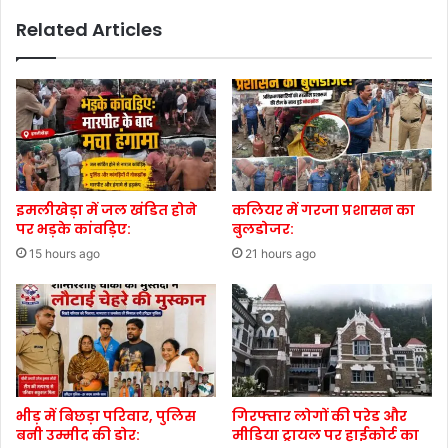
Related Articles
इमलीखेड़ा में जल खंडित होने
कलियर में गरजा प्रशासन का
पर भड़के कांवड़िए:
बुलडोजर:
15 hours ago
21 hours ago
भीड़ में बिछड़ा परिवार, पुलिस
गिरफ्तार लोगों की परेड और
बनी उम्मीद की डोर:
मीडिया ट्रायल पर हाईकोर्ट का