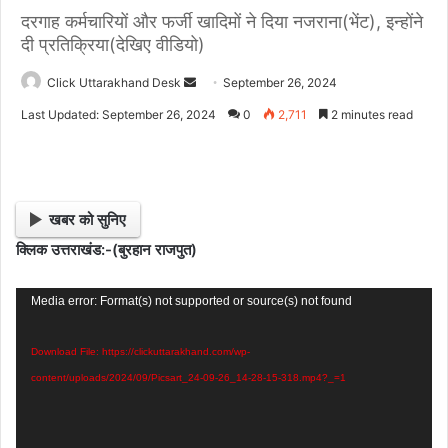
दरगाह कर्मचारियों और फर्जी खादिमों ने दिया नजराना(भेंट), इन्होंने
दी प्रतिक्रिया(देखिए वीडियो)
Click Uttarakhand Desk
S
September 26, 2024
e
Last Updated: September 26, 2024
0
2,711
2 minutes read
n
d
a
n
खबर को सुनिए
e
क्लिक उत्तराखंड:-(बुरहान राजपुत)
m
a
Video
i
Media error: Format(s) not supported or source(s) not found
l
Player
Download File: https://clickuttarakhand.com/wp-
content/uploads/2024/09/Picsart_24-09-26_14-28-15-318.mp4?_=1