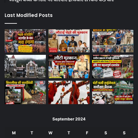
Last Modified Posts
September 2024
M
T
W
T
F
S
S