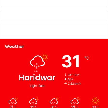
Weather
31
℃
Haridwar
31º - 25º
63%
2.22 km/h
Light Rain
31
32
31
29
33
℃
℃
℃
℃
℃