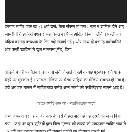
दरगाह साबिर पाक का 756वां उर्स/ मेला संपन्न हो गया। उर्स में शामिल होने आए
जायरीनों ने हाजिरी पेशकर रूहानियत का फैज हासिल किया। लेकिन पहली बार
महिला दरगाह प्रबंधक के लिए गद्दी सजाई गई। और साथ ही दरगाह कर्मचारियों
और फर्जी खादिमों ने खूब नजराना(भेंट) दिया।
वीडियो में गद्दी पर बैठकर नजराना लेती दिखाई दे रही दरगाह प्रबंधक रजिया के
चेहरे पर मुस्कान हैं। सोशल मीडिया पर मैडम साहिबा का वीडियो वायरल हो गया है।
वही अब इस मामले में साहिबजादा समेत अन्य लोगो की प्रतिक्रिया सामने आई हैं।
दरगाह साबिर पाक रह० अलैहि(फाइल फोटो)
विश्व विख्यात दरगाह साबिर पाक के उर्स में इस बार नई नई रस्मो को जन्म दिया
गया। जहां पर कुछ सूफियों द्वारा जिस गुल्लर की शाखों को पकड़कर साबिर पाक ने
12 वर्षों तक इबादत(तपस्या) की उसको दर्शाते हुए जियारत कराई गई।