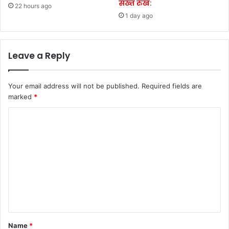
सख्त रुख:
22 hours ago
1 day ago
Leave a Reply
Your email address will not be published.
Required fields are
marked
*
C
o
m
m
e
n
t
*
Name
*