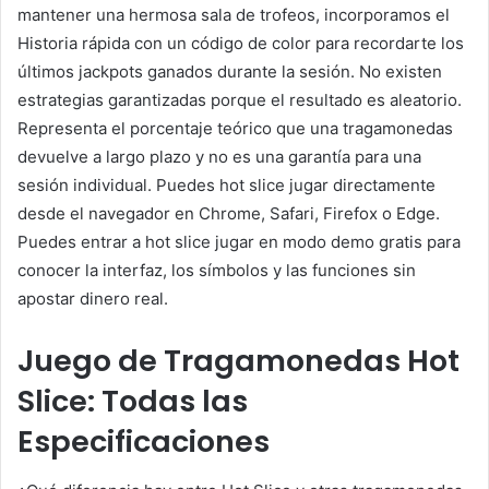
mantener una hermosa sala de trofeos, incorporamos el
Historia rápida con un código de color para recordarte los
últimos jackpots ganados durante la sesión. No existen
estrategias garantizadas porque el resultado es aleatorio.
Representa el porcentaje teórico que una tragamonedas
devuelve a largo plazo y no es una garantía para una
sesión individual. Puedes hot slice jugar directamente
desde el navegador en Chrome, Safari, Firefox o Edge.
Puedes entrar a hot slice jugar en modo demo gratis para
conocer la interfaz, los símbolos y las funciones sin
apostar dinero real.
Juego de Tragamonedas Hot
Slice: Todas las
Especificaciones