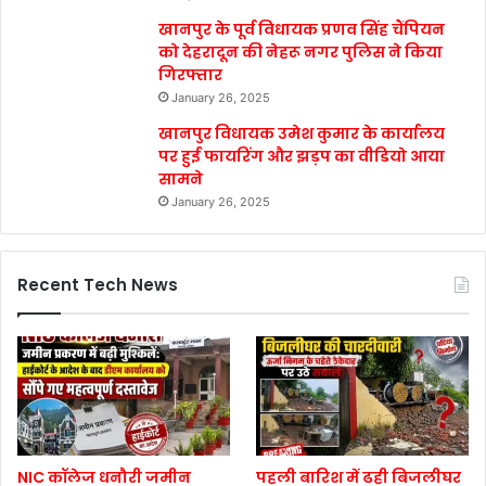
खानपुर के पूर्व विधायक प्रणव सिंह चैंपियन
को देहरादून की नेहरू नगर पुलिस ने किया
गिरफ्तार
January 26, 2025
खानपुर विधायक उमेश कुमार के कार्यालय
पर हुई फायरिंग और झड़प का वीडियो आया
सामने
January 26, 2025
Recent Tech News
NIC कॉलेज धनौरी जमीन
पहली बारिश में ढही बिजलीघर