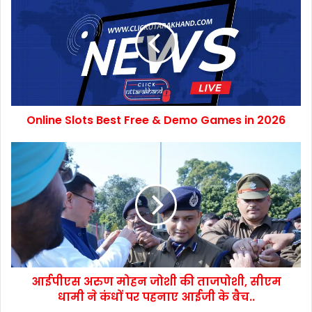
Online Slots Best Free & Demo Games in 2026
आईपीएस अरुण मोहन जोशी की ताजपोशी, सीएम
धामी ने कंधों पर पहनाए आईजी के बैच..