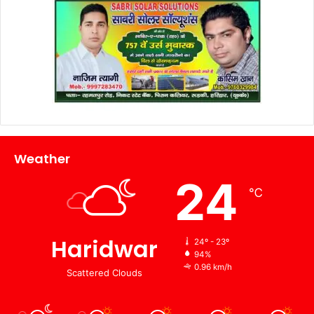
Weather
24
℃
Haridwar
24º - 23º
94%
0.96 km/h
Scattered Clouds