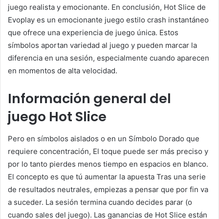
juego realista y emocionante. En conclusión, Hot Slice de
Evoplay es un emocionante juego estilo crash instantáneo
que ofrece una experiencia de juego única. Estos
símbolos aportan variedad al juego y pueden marcar la
diferencia en una sesión, especialmente cuando aparecen
en momentos de alta velocidad.
Información general del
juego Hot Slice
Pero en símbolos aislados o en un Símbolo Dorado que
requiere concentración, El toque puede ser más preciso y
por lo tanto pierdes menos tiempo en espacios en blanco.
El concepto es que tú aumentar la apuesta Tras una serie
de resultados neutrales, empiezas a pensar que por fin va
a suceder. La sesión termina cuando decides parar (o
cuando sales del juego). Las ganancias de Hot Slice están