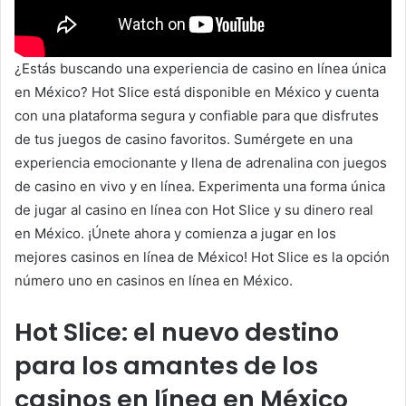
¿Estás buscando una experiencia de casino en línea única
en México? Hot Slice está disponible en México y cuenta
con una plataforma segura y confiable para que disfrutes
de tus juegos de casino favoritos. Sumérgete en una
experiencia emocionante y llena de adrenalina con juegos
de casino en vivo y en línea. Experimenta una forma única
de jugar al casino en línea con Hot Slice y su dinero real
en México. ¡Únete ahora y comienza a jugar en los
mejores casinos en línea de México! Hot Slice es la opción
número uno en casinos en línea en México.
Hot Slice: el nuevo destino
para los amantes de los
casinos en línea en México