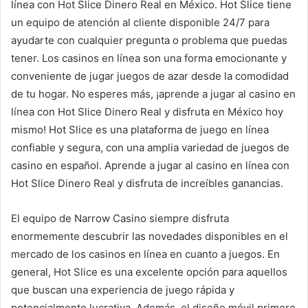
línea con Hot Slice Dinero Real en México. Hot Slice tiene
un equipo de atención al cliente disponible 24/7 para
ayudarte con cualquier pregunta o problema que puedas
tener. Los casinos en línea son una forma emocionante y
conveniente de jugar juegos de azar desde la comodidad
de tu hogar. No esperes más, ¡aprende a jugar al casino en
línea con Hot Slice Dinero Real y disfruta en México hoy
mismo! Hot Slice es una plataforma de juego en línea
confiable y segura, con una amplia variedad de juegos de
casino en español. Aprende a jugar al casino en línea con
Hot Slice Dinero Real y disfruta de increíbles ganancias.
El equipo de Narrow Casino siempre disfruta
enormemente descubrir las novedades disponibles en el
mercado de los casinos en línea en cuanto a juegos. En
general, Hot Slice es una excelente opción para aquellos
que buscan una experiencia de juego rápida y
potencialmente lucrativa. Además, el diseño móvil primero