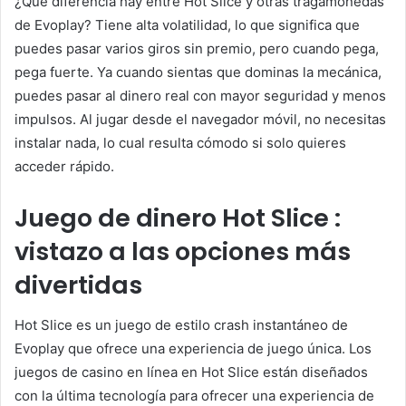
¿Qué diferencia hay entre Hot Slice y otras tragamonedas
de Evoplay? Tiene alta volatilidad, lo que significa que
puedes pasar varios giros sin premio, pero cuando pega,
pega fuerte. Ya cuando sientas que dominas la mecánica,
puedes pasar al dinero real con mayor seguridad y menos
impulsos. Al jugar desde el navegador móvil, no necesitas
instalar nada, lo cual resulta cómodo si solo quieres
acceder rápido.
Juego de dinero Hot Slice :
vistazo a las opciones más
divertidas
Hot Slice es un juego de estilo crash instantáneo de
Evoplay que ofrece una experiencia de juego única. Los
juegos de casino en línea en Hot Slice están diseñados
con la última tecnología para ofrecer una experiencia de