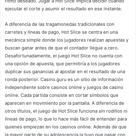
ritmo deseado. Jugar a Hot Slice implica decidir cuándo
ejecutar el corte y asumir el resultado en ese instante.
A diferencia de las tragamonedas tradicionales con
carretes y líneas de pago, Hot Slice se centra en una
mecánica simple donde los jugadores realizan apuestas y
buscan ganar antes de que el contador llegue a cero.
Desafortunadamente, el juego Hot Slice no cuenta con
una opción de apuesta, que permitiría a los jugadores
duplicar sus ganancias al apostar en el resultado de una
ronda posterior. Casino.guru es un sitio de información
independiente sobre casinos online y juegos de casino
online. Cada partida consiste en cortar símbolos que
aparecen en movimiento por la pantalla. A diferencia de
otros títulos, el juego de Hot Slice funciona sin rodillos ni
líneas de pago, lo que lo hace más fácil de entender para
quienes empiezan en los casinos online. Además de que
la mayor parte de su adolescencia la tuvo que pasar con