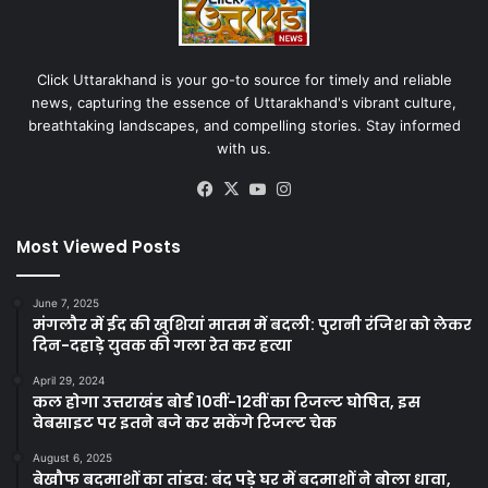
Click Uttarakhand is your go-to source for timely and reliable
news, capturing the essence of Uttarakhand's vibrant culture,
breathtaking landscapes, and compelling stories. Stay informed
with us.
Facebook
X
YouTube
Instagram
Most Viewed Posts
June 7, 2025
मंगलौर में ईद की खुशियां मातम में बदली: पुरानी रंजिश को लेकर
दिन-दहाड़े युवक की गला रेत कर हत्या
April 29, 2024
कल होगा उत्तराखंड बोर्ड 10वीं-12वीं का रिजल्ट घोषित, इस
वेबसाइट पर इतने बजे कर सकेंगे रिजल्ट चेक
August 6, 2025
बेखौफ बदमाशों का तांडव: बंद पड़े घर में बदमाशों ने बोला धावा,