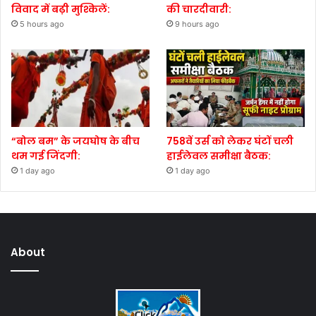
विवाद में बढ़ी मुश्किलें:
की चारदीवारी:
5 hours ago
9 hours ago
“बोल बम” के जयघोष के बीच
758वें उर्स को लेकर घंटों चली
थम गई जिंदगी:
हाईलेवल समीक्षा बैठक:
1 day ago
1 day ago
About