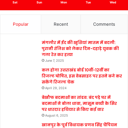
Sat
Sun
Mon
Tue
Wed
Popular
Recent
Comments
मंगलौर में ईद की खुशियां मातम में बदली:
पुरानी रंजिश को लेकर दिन-दहाड़े युवक की
गला रेत कर हत्या
June 7, 2025
कल होगा उत्तराखंड बोर्ड 10वीं-12वीं का
रिजल्ट घोषित, इस वेबसाइट पर इतने बजे कर
सकेंगे रिजल्ट चेक
April 29, 2024
बेखौफ बदमाशों का तांडव: बंद पड़े घर में
बदमाशों ने बोला धावा, मासूम बच्ची के सिर
पर धारदार हथियार से किए कई वार
August 6, 2025
खानपुर के पूर्व विधायक प्रणव सिंह चैंपियन