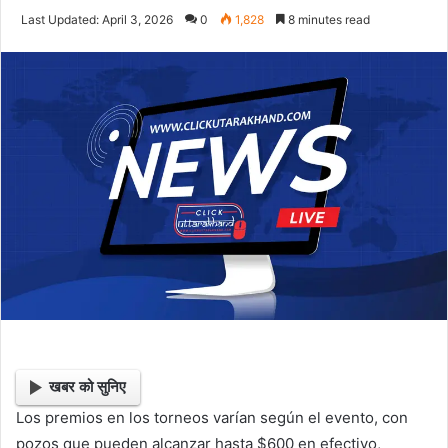
e
Last Updated: April 3, 2026
0
1,828
8 minutes read
n
d
a
n
e
m
a
i
l
खबर को सुनिए
Los premios en los torneos varían según el evento, con
pozos que pueden alcanzar hasta $600 en efectivo,