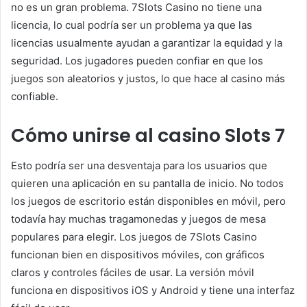
no es un gran problema. 7Slots Casino no tiene una
licencia, lo cual podría ser un problema ya que las
licencias usualmente ayudan a garantizar la equidad y la
seguridad. Los jugadores pueden confiar en que los
juegos son aleatorios y justos, lo que hace al casino más
confiable.
Cómo unirse al casino Slots 7
Esto podría ser una desventaja para los usuarios que
quieren una aplicación en su pantalla de inicio. No todos
los juegos de escritorio están disponibles en móvil, pero
todavía hay muchas tragamonedas y juegos de mesa
populares para elegir. Los juegos de 7Slots Casino
funcionan bien en dispositivos móviles, con gráficos
claros y controles fáciles de usar. La versión móvil
funciona en dispositivos iOS y Android y tiene una interfaz