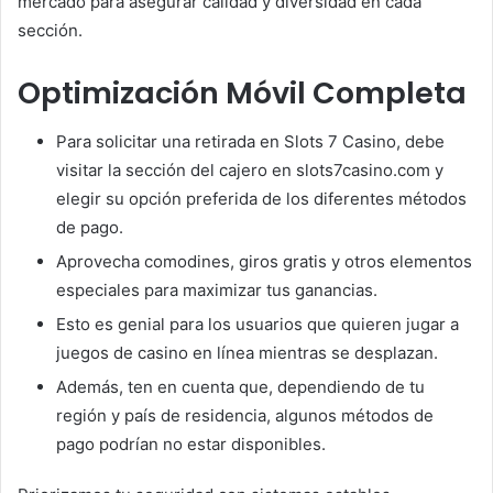
mercado para asegurar calidad y diversidad en cada
sección.
Optimización Móvil Completa
Para solicitar una retirada en Slots 7 Casino, debe
visitar la sección del cajero en slots7casino.com y
elegir su opción preferida de los diferentes métodos
de pago.
Aprovecha comodines, giros gratis y otros elementos
especiales para maximizar tus ganancias.
Esto es genial para los usuarios que quieren jugar a
juegos de casino en línea mientras se desplazan.
Además, ten en cuenta que, dependiendo de tu
región y país de residencia, algunos métodos de
pago podrían no estar disponibles.