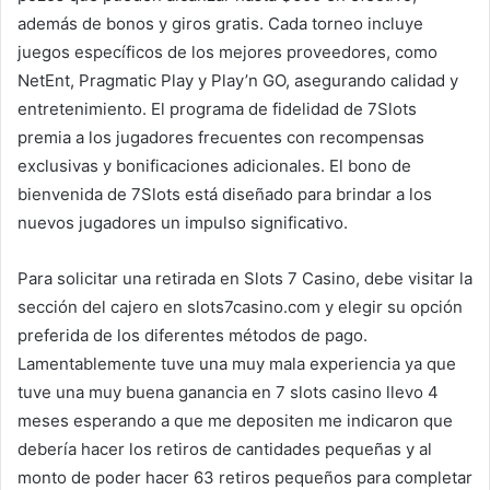
además de bonos y giros gratis. Cada torneo incluye
juegos específicos de los mejores proveedores, como
NetEnt, Pragmatic Play y Play’n GO, asegurando calidad y
entretenimiento. El programa de fidelidad de 7Slots
premia a los jugadores frecuentes con recompensas
exclusivas y bonificaciones adicionales. El bono de
bienvenida de 7Slots está diseñado para brindar a los
nuevos jugadores un impulso significativo.
Para solicitar una retirada en Slots 7 Casino, debe visitar la
sección del cajero en slots7casino.com y elegir su opción
preferida de los diferentes métodos de pago.
Lamentablemente tuve una muy mala experiencia ya que
tuve una muy buena ganancia en 7 slots casino llevo 4
meses esperando a que me depositen me indicaron que
debería hacer los retiros de cantidades pequeñas y al
monto de poder hacer 63 retiros pequeños para completar