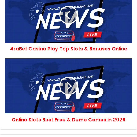
4raBet Casino Play Top Slots & Bonuses Online
Online Slots Best Free & Demo Games in 2026