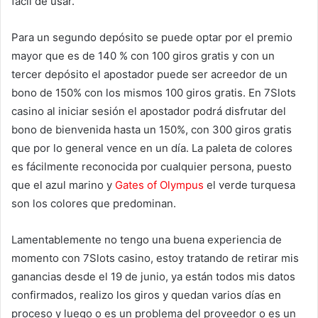
fácil de usar.
Para un segundo depósito se puede optar por el premio
mayor que es de 140 % con 100 giros gratis y con un
tercer depósito el apostador puede ser acreedor de un
bono de 150% con los mismos 100 giros gratis. En 7Slots
casino al iniciar sesión el apostador podrá disfrutar del
bono de bienvenida hasta un 150%, con 300 giros gratis
que por lo general vence en un día. La paleta de colores
es fácilmente reconocida por cualquier persona, puesto
que el azul marino y
Gates of Olympus
el verde turquesa
son los colores que predominan.
Lamentablemente no tengo una buena experiencia de
momento con 7Slots casino, estoy tratando de retirar mis
ganancias desde el 19 de junio, ya están todos mis datos
confirmados, realizo los giros y quedan varios días en
proceso y luego o es un problema del proveedor o es un