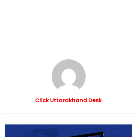
Click Uttarakhand Desk