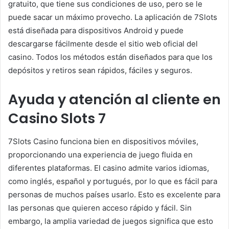
gratuito, que tiene sus condiciones de uso, pero se le
puede sacar un máximo provecho. La aplicación de 7Slots
está diseñada para dispositivos Android y puede
descargarse fácilmente desde el sitio web oficial del
casino. Todos los métodos están diseñados para que los
depósitos y retiros sean rápidos, fáciles y seguros.
Ayuda y atención al cliente en
Casino Slots 7
7Slots Casino funciona bien en dispositivos móviles,
proporcionando una experiencia de juego fluida en
diferentes plataformas. El casino admite varios idiomas,
como inglés, español y portugués, por lo que es fácil para
personas de muchos países usarlo. Esto es excelente para
las personas que quieren acceso rápido y fácil. Sin
embargo, la amplia variedad de juegos significa que esto