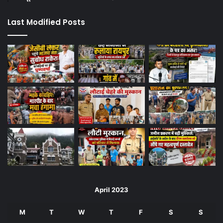
Last Modified Posts
April 2023
M
T
W
T
F
S
S