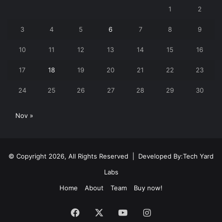
1
2
3
4
5
6
7
8
9
10
11
12
13
14
15
16
17
18
19
20
21
22
23
24
25
26
27
28
29
30
Nov »
© Copyright 2026, All Rights Reserved | Developed By:
Tech Yard
Labs
Home
About
Team
Buy now!
Facebook
X
YouTube
Instagram