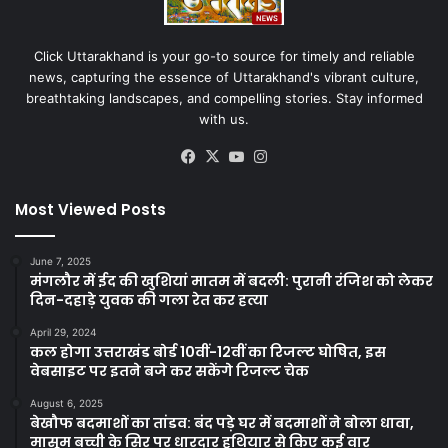
Click Uttarakhand is your go-to source for timely and reliable
news, capturing the essence of Uttarakhand's vibrant culture,
breathtaking landscapes, and compelling stories. Stay informed
with us.
Facebook
X
YouTube
Instagram
Most Viewed Posts
June 7, 2025
मंगलौर में ईद की खुशियां मातम में बदली: पुरानी रंजिश को लेकर
दिन-दहाड़े युवक की गला रेत कर हत्या
April 29, 2024
कल होगा उत्तराखंड बोर्ड 10वीं-12वीं का रिजल्ट घोषित, इस
वेबसाइट पर इतने बजे कर सकेंगे रिजल्ट चेक
August 6, 2025
बेखौफ बदमाशों का तांडव: बंद पड़े घर में बदमाशों ने बोला धावा,
मासूम बच्ची के सिर पर धारदार हथियार से किए कई वार