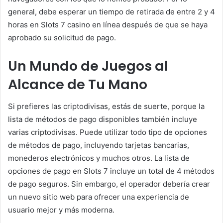
general, debe esperar un tiempo de retirada de entre 2 y 4
horas en Slots 7 casino en línea después de que se haya
aprobado su solicitud de pago.
Un Mundo de Juegos al
Alcance de Tu Mano
Si prefieres las criptodivisas, estás de suerte, porque la
lista de métodos de pago disponibles también incluye
varias criptodivisas. Puede utilizar todo tipo de opciones
de métodos de pago, incluyendo tarjetas bancarias,
monederos electrónicos y muchos otros. La lista de
opciones de pago en Slots 7 incluye un total de 4 métodos
de pago seguros. Sin embargo, el operador debería crear
un nuevo sitio web para ofrecer una experiencia de
usuario mejor y más moderna.