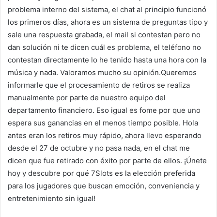
problema interno del sistema, el chat al principio funcionó
los primeros días, ahora es un sistema de preguntas tipo y
sale una respuesta grabada, el mail si contestan pero no
dan solución ni te dicen cuál es problema, el teléfono no
contestan directamente lo he tenido hasta una hora con la
música y nada. Valoramos mucho su opinión.Queremos
informarle que el procesamiento de retiros se realiza
manualmente por parte de nuestro equipo del
departamento financiero. Eso igual es fome por que uno
espera sus ganancias en el menos tiempo posible. Hola
antes eran los retiros muy rápido, ahora llevo esperando
desde el 27 de octubre y no pasa nada, en el chat me
dicen que fue retirado con éxito por parte de ellos. ¡Únete
hoy y descubre por qué 7Slots es la elección preferida
para los jugadores que buscan emoción, conveniencia y
entretenimiento sin igual!