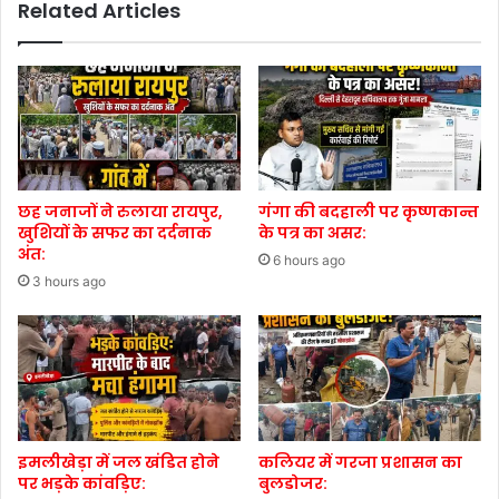
Related Articles
छह जनाजों ने रुलाया रायपुर,
गंगा की बदहाली पर कृष्णकान्त
खुशियों के सफर का दर्दनाक
के पत्र का असर:
अंत:
6 hours ago
3 hours ago
इमलीखेड़ा में जल खंडित होने
कलियर में गरजा प्रशासन का
पर भड़के कांवड़िए:
बुलडोजर: