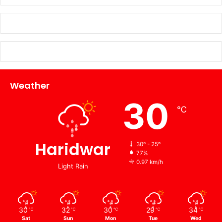
Weather
30
℃
Haridwar
30º - 25º
77%
0.97 km/h
Light Rain
30
32
30
29
34
℃
℃
℃
℃
℃
Sat
Sun
Mon
Tue
Wed