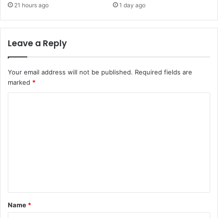
21 hours ago
1 day ago
Leave a Reply
Your email address will not be published.
Required fields are
marked
*
C
o
m
m
e
n
t
*
Name
*