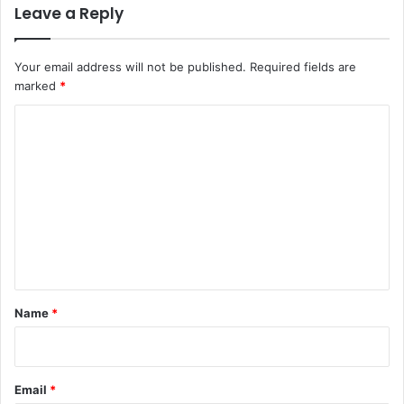
Leave a Reply
Your email address will not be published.
Required fields are
marked
*
C
o
m
m
e
n
t
*
Name
*
Email
*