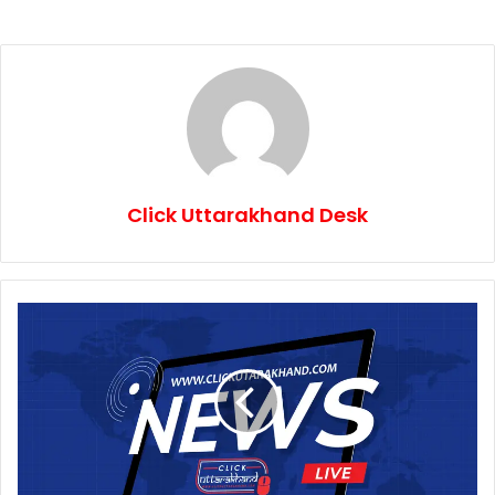
Click Uttarakhand Desk