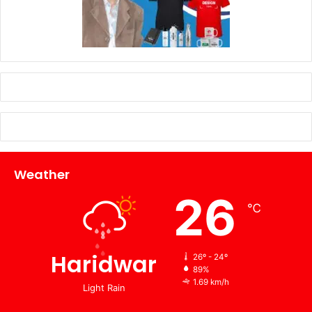
Weather
26
℃
Haridwar
26º - 24º
89%
1.69 km/h
Light Rain