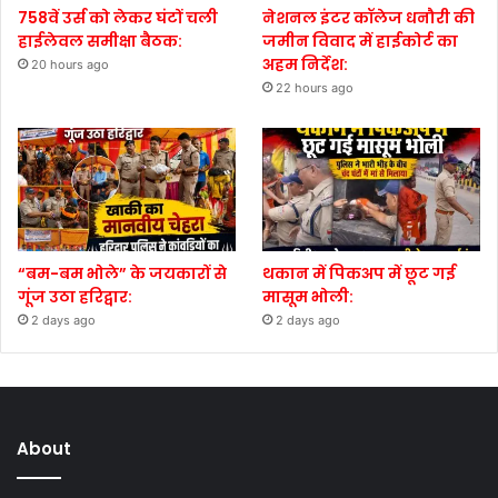
758वें उर्स को लेकर घंटों चली
नेशनल इंटर कॉलेज धनौरी की
हाईलेवल समीक्षा बैठक:
जमीन विवाद में हाईकोर्ट का
अहम निर्देश:
20 hours ago
22 hours ago
“बम-बम भोले” के जयकारों से
थकान में पिकअप में छूट गई
गूंज उठा हरिद्वार:
मासूम भोली:
2 days ago
2 days ago
About