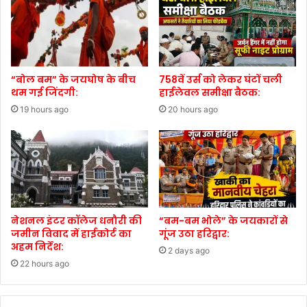
“बोल बम” के जयघोष के बीच
758वें उर्स को लेकर घंटों चली
थम गई जिंदगी:
हाईलेवल समीक्षा बैठक:
19 hours ago
20 hours ago
नेशनल इंटर कॉलेज धनौरी की
“बम-बम भोले” के जयकारों से
जमीन विवाद में हाईकोर्ट का
गूंज उठा हरिद्वार:
अहम निर्देश:
2 days ago
22 hours ago