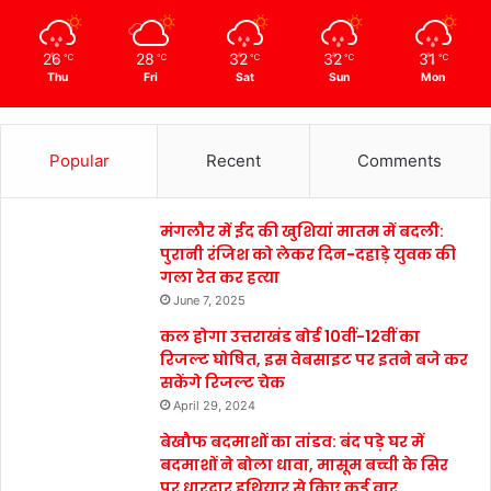
26
28
32
32
31
℃
℃
℃
℃
℃
Thu
Fri
Sat
Sun
Mon
Popular
Recent
Comments
मंगलौर में ईद की खुशियां मातम में बदली:
पुरानी रंजिश को लेकर दिन-दहाड़े युवक की
गला रेत कर हत्या
June 7, 2025
कल होगा उत्तराखंड बोर्ड 10वीं-12वीं का
रिजल्ट घोषित, इस वेबसाइट पर इतने बजे कर
सकेंगे रिजल्ट चेक
April 29, 2024
बेखौफ बदमाशों का तांडव: बंद पड़े घर में
बदमाशों ने बोला धावा, मासूम बच्ची के सिर
पर धारदार हथियार से किए कई वार