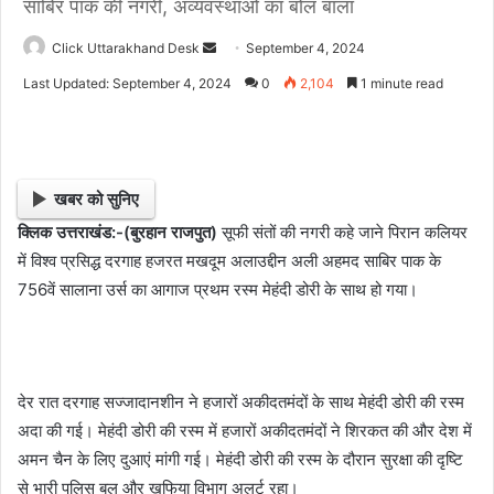
साबिर पाक की नगरी, अव्यवस्थाओं का बोल बाला
Click Uttarakhand Desk
S
September 4, 2024
e
Last Updated: September 4, 2024
0
2,104
1 minute read
n
d
a
n
खबर को सुनिए
e
क्लिक उत्तराखंड:-(बुरहान राजपुत)
सूफी संतों की नगरी कहे जाने पिरान कलियर
m
में विश्व प्रसिद्ध दरगाह हजरत मखदूम अलाउद्दीन अली अहमद साबिर पाक के
a
i
756वें सालाना उर्स का आगाज प्रथम रस्म मेहंदी डोरी के साथ हो गया।
l
देर रात दरगाह सज्जादानशीन ने हजारों अकीदतमंदों के साथ मेहंदी डोरी की रस्म
अदा की गई। मेहंदी डोरी की रस्म में हजारों अकीदतमंदों ने शिरकत की और देश में
अमन चैन के लिए दुआएं मांगी गई। मेहंदी डोरी की रस्म के दौरान सुरक्षा की दृष्टि
से भारी पुलिस बल और खुफिया विभाग अलर्ट रहा।