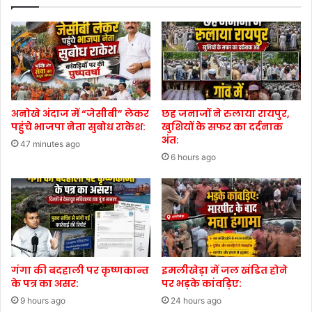
अनोखे अंदाज में “जेसीबी” लेकर
छह जनाजों ने रुलाया रायपुर,
पहुंचे भाजपा नेता सुबोध राकेश:
खुशियों के सफर का दर्दनाक
अंत:
47 minutes ago
6 hours ago
गंगा की बदहाली पर कृष्णकान्त
इमलीखेड़ा में जल खंडित होने
के पत्र का असर:
पर भड़के कांवड़िए:
9 hours ago
24 hours ago