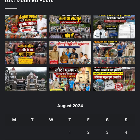
Last Modified Posts
August 2024
M
T
W
T
F
S
S
1
2
3
4