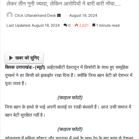
लेकर तीन गुनी ज्यादा, लेकिन आरोपियों ने बारी बारी नोंचा....
Click Uttarakhand Desk
S
August 19, 2024
e
Last Updated: August 19, 2024
0
2,631
1 minute read
n
d
a
n
खबर को सुनिए
e
क्लिक उत्तराखंड:-(ब्यूरो)
आईएसबीटी देहरादून में किशोरी के साथ हुए सामूहिक
m
दुष्कर्म ने हर किसी को झकझोर रखा दिया हैं। क्योंकि जिस बहन बेटी को देशभर में
a
i
पूजा जाता हैं।
l
(फाइल फोटो)
जिस बहन के हाथो से भाई अपनी कलाई पर राखी बंधवाते हैं। आज उसी समाज में
बहन बेटी सुरक्षित नहीं है।
(फाइल फोटो)
कोलकाता में महिला डॉक्टर और रूद्रपुर में नर्स के साथ रेप के बाद हत्या से देशभर