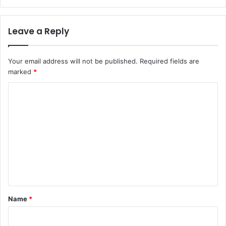
Leave a Reply
Your email address will not be published.
Required fields are
marked
*
C
o
m
m
e
n
t
*
Name
*