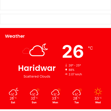
Weather
26
℃
Haridwar
26º - 25º
88%
2.07 km/h
Scattered Clouds
26
32
33
28
33
℃
℃
℃
℃
℃
Sat
Sun
Mon
Tue
Wed