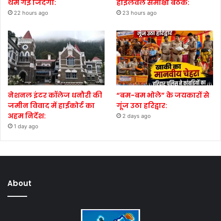
थम गई जिंदगी:
हाईलेवल समीक्षा बैठक:
22 hours ago
23 hours ago
नेशनल इंटर कॉलेज धनौरी की
“बम-बम भोले” के जयकारों से
जमीन विवाद में हाईकोर्ट का
गूंज उठा हरिद्वार:
अहम निर्देश:
2 days ago
1 day ago
About