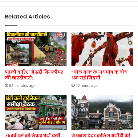
Related Articles
पहली बारिश में ढही बिजलीघर
“बोल बम” के जयघोष के बीच
की चारदीवारी:
थम गई जिंदगी:
54 minutes ago
22 hours ago
758वें उर्स को लेकर घंटों चली
नेशनल इंटर कॉलेज धनौरी की