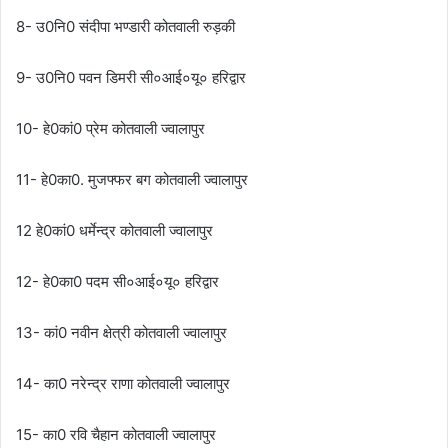
8- उ0नि0 संदीपा भण्डारी कोतवाली रुड़की
9- उ0नि0 पवन डिमरी सी०आई०यू० हरिद्वार
10- हे0कां0 प्रेम कोतवाली ज्वालापुर
11- हे0का0. मुजफ्फर बग कोतवाली ज्वालापुर
12 हे0कां0 धर्मेन्द्र कोतवाली ज्वालापुर
12- हे0का0 पदम सी०आई०यू० हरिद्वार
13- कां0 नवीन क्षेत्री कोतवाली ज्वालापुर
14- का0 नरेन्द्र राणा कोतवाली ज्वालापुर
15- का0 रवि चैहान कोतवाली ज्वालापुर