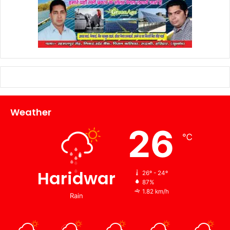
Weather
26
℃
Haridwar
26º - 24º
87%
1.82 km/h
Rain