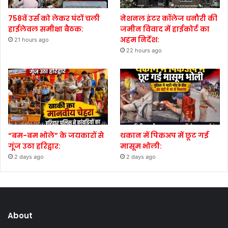
758वें उर्स को लेकर घंटों चली
नेशनल इंटर कॉलेज धनौरी की
हाईलेवल समीक्षा बैठक:
जमीन विवाद में हाईकोर्ट का
अहम निर्देश:
21 hours ago
22 hours ago
“बम-बम भोले” के जयकारों से
थकान में पिकअप में छूट गई
गूंज उठा हरिद्वार:
मासूम भोली:
2 days ago
2 days ago
About