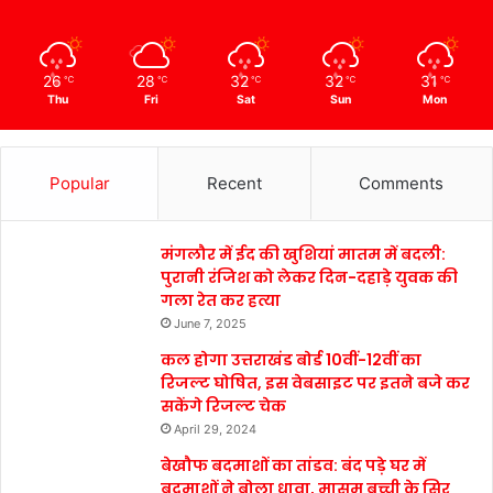
26
28
32
32
31
℃
℃
℃
℃
℃
Thu
Fri
Sat
Sun
Mon
Popular
Recent
Comments
मंगलौर में ईद की खुशियां मातम में बदली:
पुरानी रंजिश को लेकर दिन-दहाड़े युवक की
गला रेत कर हत्या
June 7, 2025
कल होगा उत्तराखंड बोर्ड 10वीं-12वीं का
रिजल्ट घोषित, इस वेबसाइट पर इतने बजे कर
सकेंगे रिजल्ट चेक
April 29, 2024
बेखौफ बदमाशों का तांडव: बंद पड़े घर में
बदमाशों ने बोला धावा, मासूम बच्ची के सिर