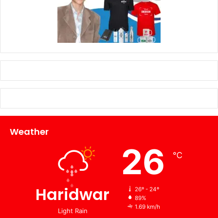
Weather
26
℃
Haridwar
26º - 24º
89%
1.69 km/h
Light Rain