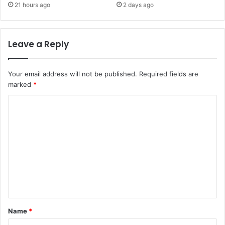
21 hours ago
2 days ago
Leave a Reply
Your email address will not be published.
Required fields are
marked
*
C
o
m
m
e
n
t
*
Name
*