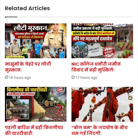
Related Articles
मासूमों के चेहरे पर लौटी
NIC कॉलेज धनौरी जमीन
मुस्कान:
विवाद में बढ़ी मुश्किलें:
16 hours ago
17 hours ago
पहली बारिश में ढही बिजलीघर
“बोल बम” के जयघोष के बीच
की चारदीवारी:
थम गई जिंदगी: