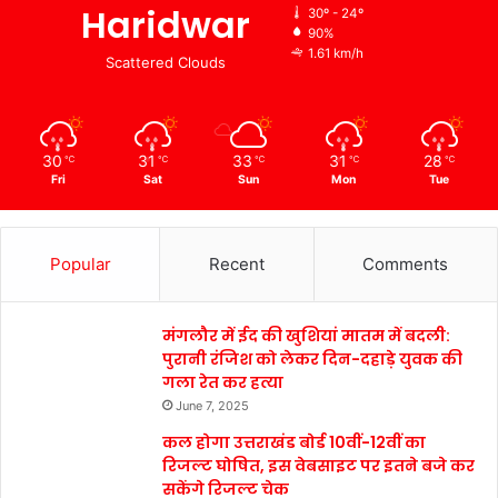
Haridwar
30º - 24º
90%
1.61 km/h
Scattered Clouds
30
31
33
31
28
℃
℃
℃
℃
℃
Fri
Sat
Sun
Mon
Tue
Popular
Recent
Comments
मंगलौर में ईद की खुशियां मातम में बदली:
पुरानी रंजिश को लेकर दिन-दहाड़े युवक की
गला रेत कर हत्या
June 7, 2025
कल होगा उत्तराखंड बोर्ड 10वीं-12वीं का
रिजल्ट घोषित, इस वेबसाइट पर इतने बजे कर
सकेंगे रिजल्ट चेक