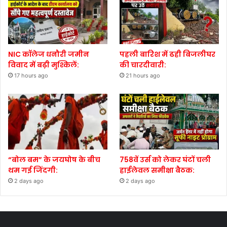
NIC कॉलेज धनौरी जमीन
पहली बारिश में ढही बिजलीघर
विवाद में बढ़ी मुश्किलें:
की चारदीवारी:
17 hours ago
21 hours ago
“बोल बम” के जयघोष के बीच
758वें उर्स को लेकर घंटों चली
थम गई जिंदगी:
हाईलेवल समीक्षा बैठक:
2 days ago
2 days ago