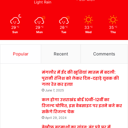
Light Rain
29
29
26
33
35
℃
℃
℃
℃
℃
Sun
Mon
Tue
Wed
Thu
Popular
Recent
Comments
मंगलौर में ईद की खुशियां मातम में बदली:
पुरानी रंजिश को लेकर दिन-दहाड़े युवक की
गला रेत कर हत्या
June 7, 2025
कल होगा उत्तराखंड बोर्ड 10वीं-12वीं का
रिजल्ट घोषित, इस वेबसाइट पर इतने बजे कर
सकेंगे रिजल्ट चेक
April 29, 2024
बेखौफ बदमाशों का तांडव: बंद पड़े घर में