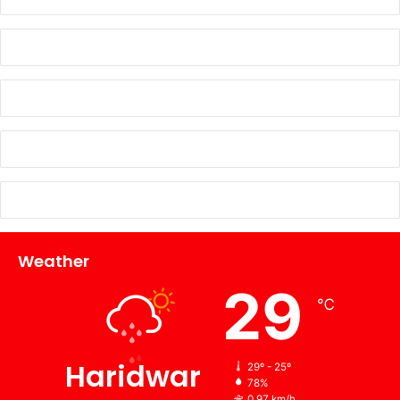
Weather
29
℃
Haridwar
29º - 25º
78%
0.97 km/h