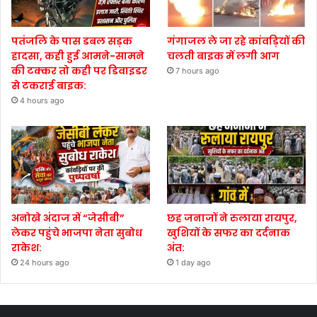
पतंजलि के पास डबल सड़क
गंगाजल ले जा रहे कांवड़ियों की
हादसा, कही हुई आमने-सामने
चलती बाइक में लगी आग
की टक्कर तो कही पर डिवाइडर
7 hours ago
से टकराई बाइक:
4 hours ago
अनोखे अंदाज में “जेसीबी”
छह जनाजों ने रुलाया रायपुर,
लेकर पहुंचे भाजपा नेता सुबोध
खुशियों के सफर का दर्दनाक
राकेश:
अंत:
24 hours ago
1 day ago