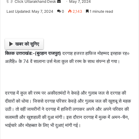
Click Uttarakhand Desk
S
May 7, 2024
e
Last Updated: May 7, 2024
0
2,143
1 minute read
n
d
a
n
खबर को सुनिए
e
क्लिक उत्तराखंड:-(बुरहान राजपुत)
दरगाह हजरत हाफिज मोहम्मद इस्हाक रह०
m
अलैहि० के 74 वें सालाना उर्स मेला कुल की रस्म के साथ संपन्न हो गया।
a
i
l
दरगाह में कुल की रस्म पर अकीदतमंदों ने केवड़े और गुलाब जल से दरगाह की
दीवारों को धोया। जिससे दरगाह परिसर केवड़े और गुलाब जल की खुशबू से महक
उठी। तो वहीं जायरीनों ने दरगाह में हाजिरी लगाकर अपने और अपने परिवार की
सलामती और खुशहाली की दुआ मांगी। इस दौरान दरगाह में मुल्क में अमन-चैन,
भाईचारे और मोहब्बत के लिए भी दुआएं मांगी गई।